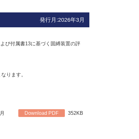
発行月:2026年3月
および付属書13に基づく固縛装置の評
となります。
3月
Download PDF
352KB