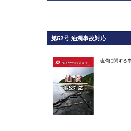
第52号 油濁事故対応
油濁に関する