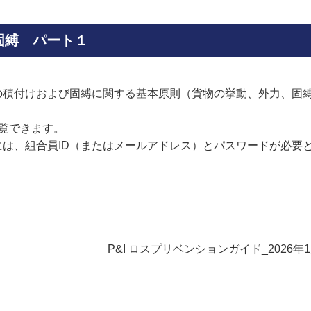
固縛 パート１
の積付けおよび固縛に関する基本原則（貨物の挙動、外力、固
閲覧できます。
には、組合員ID（またはメールアドレス）とパスワードが必要
P&I ロスプリベンションガイド_2026年