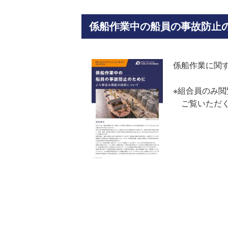
係船作業中の船員の事故防止
係船作業に関
※組合員のみ
ご覧いただく