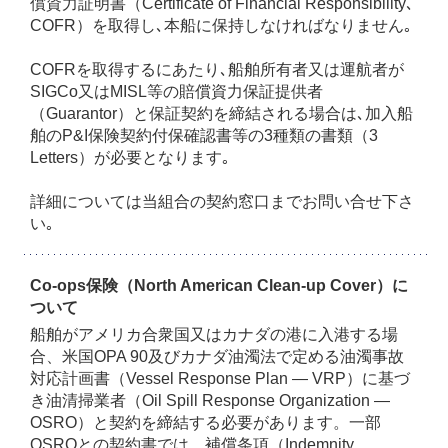
償資力証明書（Certificate of Financial Responsibility､
COFR）を取得し､本船に保持しなければなりません｡
COFRを取得するにあたり､船舶所有者又は運航者が
SIGCo又はMISL等の賠償資力保証提供者
（Guarantor）と保証契約を締結される場合は､加入船
舶のP&I保険契約付保確認書等の3種類の書類（3
Letters）が必要となります｡
詳細については当組合の契約窓口までお問い合せ下さ
い｡
Co-ops保険（North American Clean-up Cover）に
ついて
船舶がアメリカ合衆国又はカナダの港に入港する場
合、米国OPA 90及びカナダ油濁法で定める油濁事故
対応計画書（Vessel Response Plan — VRP）に基づ
き油清掃業者（Oil Spill Response Organization —
OSRO）と契約を締結する必要があります。一部
OSROとの契約書では、補償条項（Indemnity