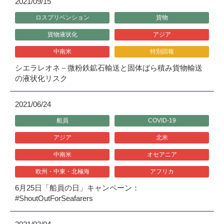
2021/09/15
ロスプリベンション
貨物
貨物液状化
アジア
中南米
特別回報
シエラレオネ－微粉鉄鉱石輸送と固体ばら積み貨物輸送
の液状化リスク
2021/06/24
船員
COVID-19
アジア
北米
中南米
オセアニア
欧州・中東・北極海
アフリカ
6月25日「船員の日」キャンペーン：
#ShoutOutForSeafarers