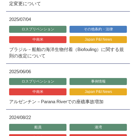
定変更について
2025/07/04
ロスプリベンション
その他条約・法律
中南米
Japan P&I News
ブラジル－船舶の海洋生物付着（Biofouling）に関する規
則の改定について
2025/06/06
ロスプリベンション
事例情報
中南米
Japan P&I News
アルゼンチン－Parana Riverでの座礁事故増加
2024/08/22
船員
港湾