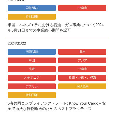
国際制裁
中南米
特別回報
米国－ベネズエラにおける石油・ガス事業について2024
年5月31日までの事業縮小期間を認可
2024/01/22
国際制裁
日本
中国
アジア
北米
中南米
オセアニア
欧州・中東・北極海
アフリカ
保険契約
特別回報
5者共同コンプライアンス・ノート: Know Your Cargo－安
全で適法な貨物輸送のためのベストプラクティス