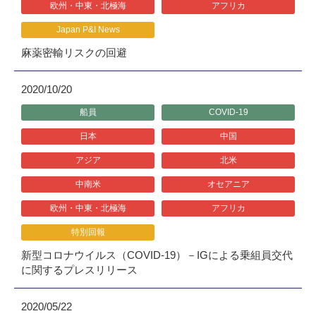
欧州・中東・北極海
アフリカ
Japan P&I News
麻薬密輸リスクの回避
2020/10/20
船員
COVID-19
日本
中国
アジア
北米
中南米
オセアニア
欧州・中東・北極海
アフリカ
特別回報
新型コロナウイルス（COVID-19）－IGによる乗組員交代
に関するプレスリリース
2020/05/22