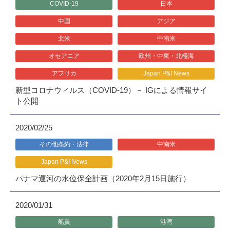
COVID-19
日本
中国
アジア
北米
中南米
オセアニア
欧州・中東・北極海
アフリカ
Japan P&I News
新型コロナウィルス（COVID-19）－ IGによる情報サイ
ト公開
2020/02/25
その他条約・法律
中南米
Japan P&I News
パナマ運河の水位保全計画（2020年2月15日施行）
2020/01/31
船員
港湾