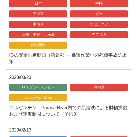
日本
中国
アジア
北米
中南米
オセアニア
欧州・中東・北極海
アフリカ
特別回報
IGの安全推進動画（第2弾）－係留作業中の死傷事故防止
策
2023/03/23
ロスプリベンション
中南米
Japan P&I News
アルゼンチン－Parana River内での航走波による財物損傷
および速度制限について（その3）
2023/02/13