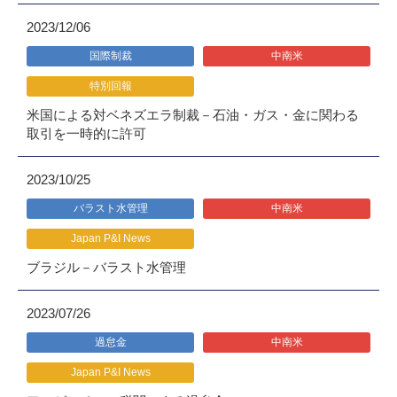
2023/12/06
国際制裁
中南米
特別回報
米国による対ベネズエラ制裁－石油・ガス・金に関わる
取引を一時的に許可
2023/10/25
バラスト水管理
中南米
Japan P&I News
ブラジル－バラスト水管理
2023/07/26
過怠金
中南米
Japan P&I News