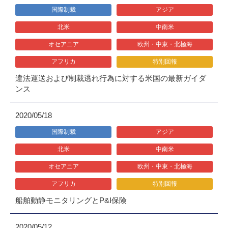
国際制裁
アジア
北米
中南米
オセアニア
欧州・中東・北極海
アフリカ
特別回報
違法運送および制裁逃れ行為に対する米国の最新ガイダ
ンス
2020/05/18
国際制裁
アジア
北米
中南米
オセアニア
欧州・中東・北極海
アフリカ
特別回報
船舶動静モニタリングとP&I保険
2020/05/12