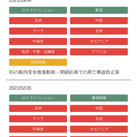
2021/03/04
ロスプリベンション
船員
日本
中国
アジア
北米
中南米
オセアニア
欧州・中東・北極海
アフリカ
特別回報
IGの船内安全推進動画－閉鎖区画での死亡事故防止策
2021/02/26
ロスプリベンション
事例情報
日本
中国
アジア
北米
中南米
オセアニア