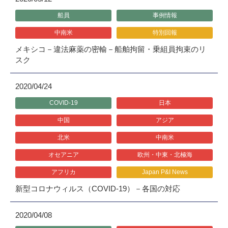
船員
事例情報
中南米
特別回報
メキシコ－違法麻薬の密輸－船舶拘留・乗組員拘束のリ
スク
2020/04/24
COVID-19
日本
中国
アジア
北米
中南米
オセアニア
欧州・中東・北極海
アフリカ
Japan P&I News
新型コロナウィルス（COVID-19）－各国の対応
2020/04/08