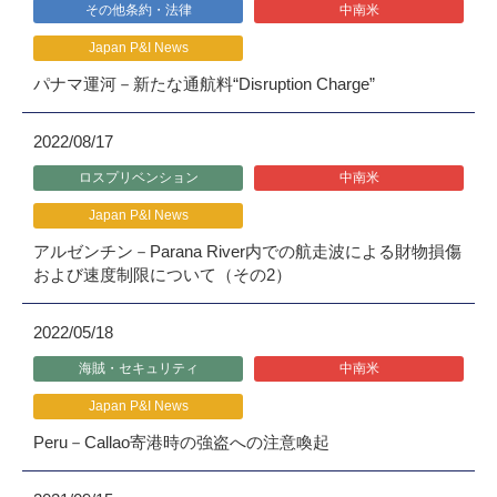
その他条約・法律
中南米
Japan P&I News
パナマ運河－新たな通航料“Disruption Charge”
2022/08/17
ロスプリベンション
中南米
Japan P&I News
アルゼンチン－Parana River内での航走波による財物損傷
および速度制限について（その2）
2022/05/18
海賊・セキュリティ
中南米
Japan P&I News
Peru－Callao寄港時の強盗への注意喚起