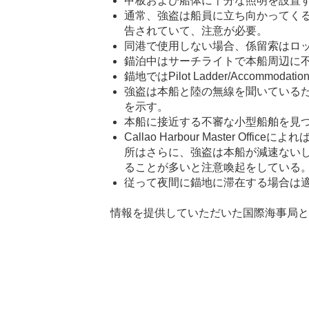
甲板および船体に十分な照明を設置
通常、強盗は船員に立ち向かってく
告されていて、注意が必要。
同港で使用しない場合、係留索はロ
錨泊中はサーチライトで本船周辺に
錨地では
Pilot Ladder/Accommodatio
強盗は本船と陸の無線を聞いている
を示す。
本船に接近する不審な小型船舶を見
Callao Harbour Master Office
によれ
所はさらに、強盗は本船が減速ない
ることが多いと注意喚起をしている
従って夜間に錨地に滞在する場合は
情報を提供していただいた国際海事局と