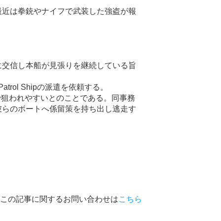
最近は拳銃やナイフで武装した強盗が報
に交信し本船が見張りを継続している旨
Patrol Ship
の派遣を依頼する。
で狙われやすいとのことである。同事務
彼らのボートへ係留策を持ち出し逃走す
この記事に関するお問い合わせは
こちら