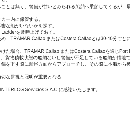
する。
ることは無く、警備が甘いとみられる船舶へ乗船してくるが、
ッカー内に保管する。
不審な船がいないかを探す。
n Ladder
を常時上げておく。
ため、
TRAMAR Callao
または
Costera Callao
とは
30-40
分ごと
つけた場合、
TRAMAR Callao
または
Costera Callao
を通じ
Port 
ば、貨物積載状態の船舶ないし警備が不足している船舶が錨地
し錨を下す際に船尾方面からアプローチし、その際に本船から
。
適切な監視と照明が重要となる。
INTERLOG Servicios S.A.C.
に感謝いたします。