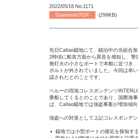
2022/05/18 No.1171
Download PDF
(299KB)
先日
Callao
錨地にて、錨泊中の当組合加
2
時頃に船首方面から異音を感知し、警
無灯火の小さなボートで本船に近づき、
ボルトが外されていました。今回は幸い
認されたとのことです。
ペルーの現地コレスポンデンツ
INTERLO
乗船してくるとのことであり、国際海事
ば、
Callao
錨地では強盗事案が増加傾向
強盗への対策として上記コレスポンデン
錨地では小型ボートの接近を探知す