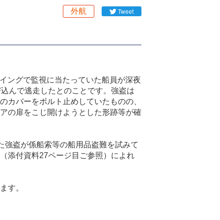
外航
Tweet
イングで監視に当たっていた船員が深夜
び込んで逃走したとのことです。強盗は
のカバーをボルト止めしていたものの、
アの扉をこじ開けようとした形跡等が確
た強盗が係船索等の船用品盗難を試みて
（添付資料
27
ページ目ご参照）によれ
ます。
。