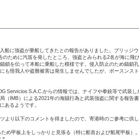
入船に強盗が乗船してきたとの報告がありました。ブリッジウ
告のために汽笛を発したところ、強盗とみられる
2
名が海に飛
錨鎖を伝って本船に乗船した模様です。侵入防止のため錨鎖孔
にも怪我人や盗難被害は発生しませんでしたが、ボースンスト
G Servicios S.A.C.
からの情報では、ナイフや拳銃等で武装し
局（
IMB
）による
2021
年の海賊行為と武装強盗に関する報告書
にあるようです。
ツより以下のコメントを得ましたので、寄港時のご参考に供し
るため甲板上をしっかりと見張る（特に船首および船尾甲板）