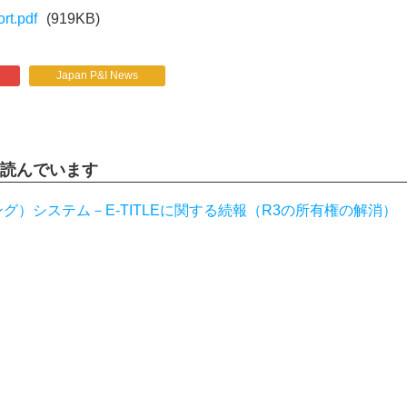
rt.pdf
(919KB)
Japan P&I News
読んでいます
グ）システム－E-TITLEに関する続報（R3の所有権の解消）