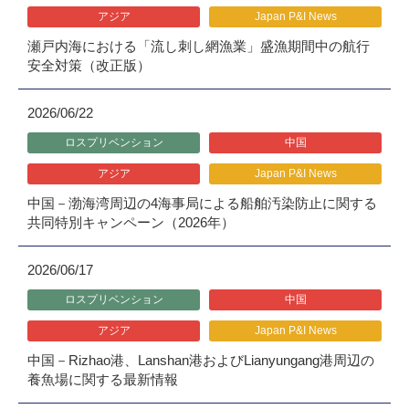
アジア
Japan P&I News
瀬戸内海における「流し刺し網漁業」盛漁期間中の航行
安全対策（改正版）
2026/06/22
ロスプリベンション
中国
アジア
Japan P&I News
中国－渤海湾周辺の4海事局による船舶汚染防止に関する
共同特別キャンペーン（2026年）
2026/06/17
ロスプリベンション
中国
アジア
Japan P&I News
中国－Rizhao港、Lanshan港およびLianyungang港周辺の
養魚場に関する最新情報