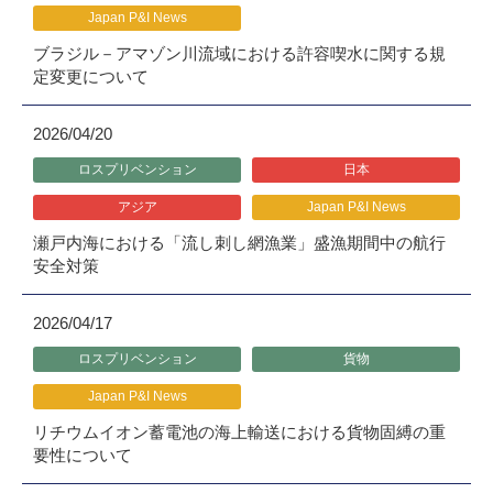
Japan P&I News
ブラジル－アマゾン川流域における許容喫水に関する規
定変更について
2026/04/20
ロスプリベンション
日本
アジア
Japan P&I News
瀬戸内海における「流し刺し網漁業」盛漁期間中の航行
安全対策
2026/04/17
ロスプリベンション
貨物
Japan P&I News
リチウムイオン蓄電池の海上輸送における貨物固縛の重
要性について