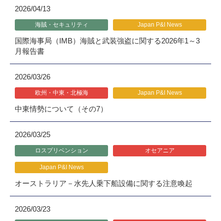
2026/04/13
海賊・セキュリティ
Japan P&I News
国際海事局（IMB）海賊と武装強盗に関する2026年1～3
月報告書
2026/03/26
欧州・中東・北極海
Japan P&I News
中東情勢について（その7）
2026/03/25
ロスプリベンション
オセアニア
Japan P&I News
オーストラリア－水先人乗下船設備に関する注意喚起
2026/03/23