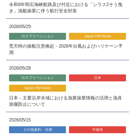
令和8年明石海峡航路及び付近における「シラス2そう曳
き」漁船操業に伴う航行安全対策
2026/05/29
ロスプリベンション
Japan P&I News
荒天時の操船注意喚起－2026年台風およびハリケーン予
測
2026/05/28
ロスプリベンション
日本
Japan P&I News
日本－主要沿岸水域における漁業操業情報の活用と漁具
損傷防止について
2026/05/15
その他条約・法律
中南米