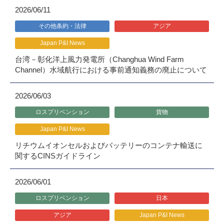
2026/06/11
その他条約・法律
アジア
Japan P&I News
台湾－彰化洋上風力発電所（Changhua Wind Farm
Channel）水域航行における事前通知義務の廃止について
2026/06/03
ロスプリベンション
貨物
Japan P&I News
リチウムイオンセルおよびバッテリーのコンテナ輸送に
関するCINSガイドライン
2026/06/01
ロスプリベンション
日本
アジア
Japan P&I News