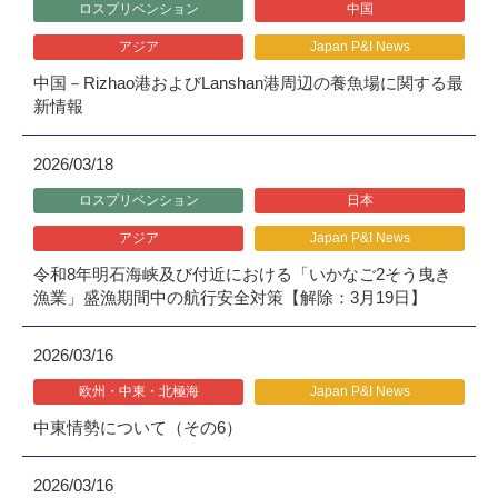
ロスプリベンション
中国
アジア
Japan P&I News
中国－Rizhao港およびLanshan港周辺の養魚場に関する最
新情報
2026/03/18
ロスプリベンション
日本
アジア
Japan P&I News
令和8年明石海峡及び付近における「いかなご2そう曳き
漁業」盛漁期間中の航行安全対策【解除：3月19日】
2026/03/16
欧州・中東・北極海
Japan P&I News
中東情勢について（その6）
2026/03/16