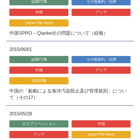
油濁/汚濁
その他条約・法律
中国
アジア
Japan P&I News
中国SPRO – Qianhe社の問題について（続報）
2015/06/01
油濁/汚濁
その他条約・法律
中国
アジア
特別回報
中国の「船舶による海洋汚染防止及び管理規則」につい
て（その17）
2015/05/28
ロスプリベンション
中国
アジア
Japan P&I News