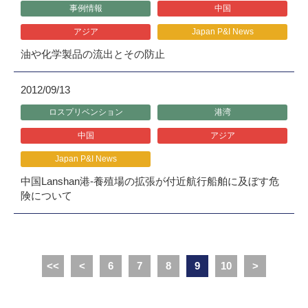
事例情報
中国
アジア
Japan P&I News
油や化学製品の流出とその防止
2012/09/13
ロスプリベンション
港湾
中国
アジア
Japan P&I News
中国Lanshan港-養殖場の拡張が付近航行船舶に及ぼす危
険について
<<
<
6
7
8
9
10
>