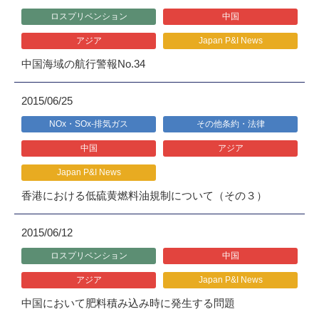
ロスプリベンション
中国
アジア
Japan P&I News
中国海域の航行警報No.34
2015/06/25
NOx・SOx-排気ガス
その他条約・法律
中国
アジア
Japan P&I News
香港における低硫黄燃料油規制について（その３）
2015/06/12
ロスプリベンション
中国
アジア
Japan P&I News
中国において肥料積み込み時に発生する問題