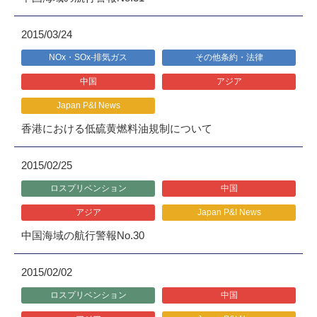
2015/03/24
NOx・SOx-排気ガス
その他条約・法律
中国
アジア
Japan P&I News
香港における低硫黄燃料油規制について
2015/02/25
ロスプリベンション
中国
アジア
Japan P&I News
中国海域の航行警報No.30
2015/02/02
ロスプリベンション
中国