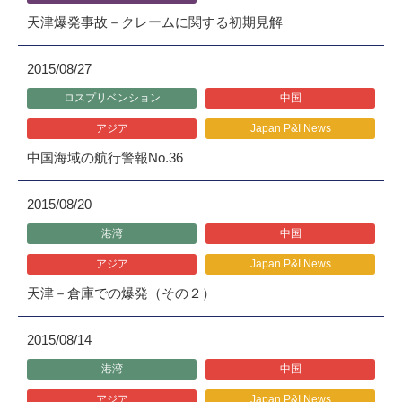
天津爆発事故－クレームに関する初期見解
2015/08/27
ロスプリベンション
中国
アジア
Japan P&I News
中国海域の航行警報No.36
2015/08/20
港湾
中国
アジア
Japan P&I News
天津－倉庫での爆発（その２）
2015/08/14
港湾
中国
アジア
Japan P&I News