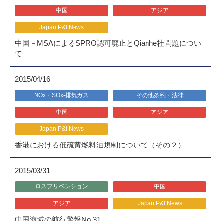
中国
アジア
Japan P&I News
中国－MSAによるSPRO認可廃止とQianhe社問題につい
て
2015/04/16
NOx・SOx-排気ガス
その他条約・法律
中国
アジア
Japan P&I News
香港における低硫黄燃料油規制について（その２）
2015/03/31
ロスプリベンション
中国
アジア
Japan P&I News
中国海域の航行警報No.31