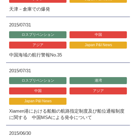
天津－倉庫での爆発
2015/07/31
ロスプリベンション
中国
アジア
Japan P&I News
中国海域の航行警報No.35
2015/07/31
ロスプリベンション
港湾
中国
アジア
Japan P&I News
Xiamen港における船舶の航路指定制度及び船位通報制度
に関する 中国MSAによる発令について
2015/06/30