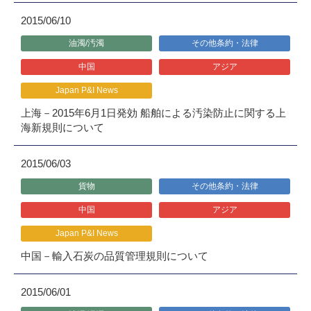
2015/06/10
油濁/汚濁
その他条約・法律
中国
アジア
Japan P&I News
上海－2015年6月1日発効 船舶による汚染防止に関する上
海新規則について
2015/06/03
貨物
その他条約・法律
中国
アジア
Japan P&I News
中国－輸入石炭の品質管理規則について
2015/06/01