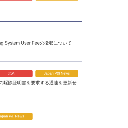
oring System User Feeの徴収について
北米
Japan P&I News
の駆除証明書を要求する通達を更新せ
Japan P&I News