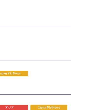
Japan P&I News
アジア
Japan P&I News