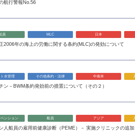
航行警報No.56
船員
MLC
日本
正2006年の海上の労働に関する条約(MLC)の発効について
スト水管理
その他条約・法律
中南米
チン－BWM条約発効前の措置について（その２）
リベンション
船員
アジア
ン人船員の雇用前健康診断（PEME）－ 実施クリニックの追加