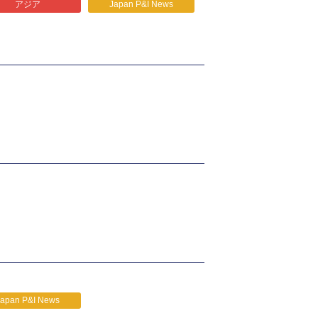
アジア
Japan P&I News
Japan P&I News