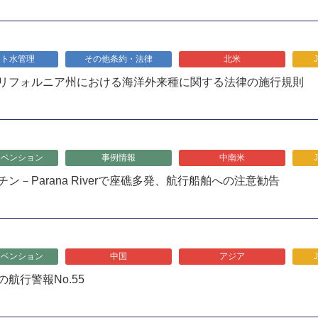
スト水管理
その他条約・法律
北米
リフォルニア州における海洋外来種に関する法律の施行規則
リベンション
事例情報
中南米
ン－Parana Riverで座礁多発、航行船舶への注意勧告
リベンション
中国
アジア
航行警報No.55