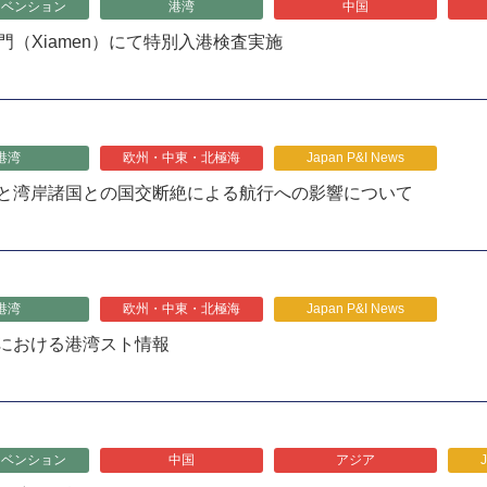
リベンション
港湾
中国
廈門（Xiamen）にて特別入港検査実施
港湾
欧州・中東・北極海
Japan P&I News
と湾岸諸国との国交断絶による航行への影響について
港湾
欧州・中東・北極海
Japan P&I News
における港湾スト情報
リベンション
中国
アジア