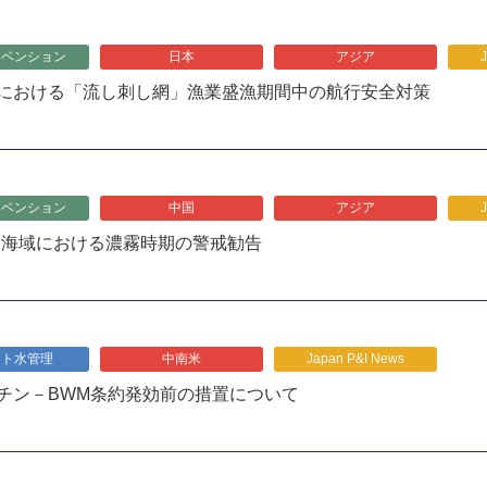
リベンション
日本
アジア
における「流し刺し網」漁業盛漁期間中の航行安全対策
リベンション
中国
アジア
建海域における濃霧時期の警戒勧告
スト水管理
中南米
Japan P&I News
チン－BWM条約発効前の措置について