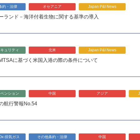
条約・法律
オセアニア
Japan P&I News
ーランド－海洋付着生物に関する基準の導入
セキュリティ
北米
Japan P&I News
MTSAに基づく米国入港の際の条件について
リベンション
中国
アジア
航行警報No.54
Ox-排気ガス
その他条約・法律
中国