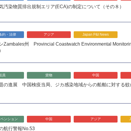
気汚染物質排出規制エリア(ECA)の制定について（その８）
条約・法律
アジア
Japan P&I News
mbales州 Provincial Coastwatch Environmental Monit
）
船員
貨物
中国
題の進展 中国検疫当局、ジカ感染地域からの船舶に対する蚊
リベンション
中国
アジア
航行警報No.53