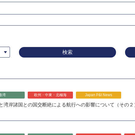
港湾
欧州・中東・北極海
Japan P&I News
と湾岸諸国との国交断絶による航行への影響について（その２