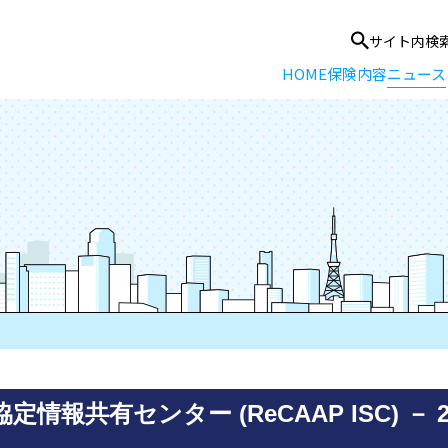
サイト内検
HOME
保険内容
ニュース
報共有センター (ReCAAP ISC) －