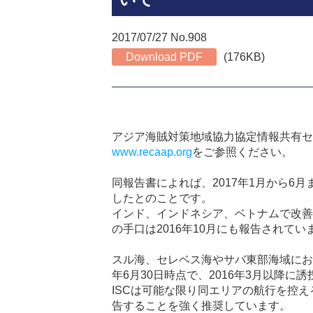
2017/07/27 No.908
Download PDF
(176KB)
アジア海賊対策地域協力協定情報共有セ
www.recaap.org
をご参照ください。
同報告書によれば、
2017
年
1
月から
6
月
したとのことです。
インド、インドネシア、ベトナムで改善
の手口は
2016
年
10
月にも報告されてい
スル海、セレベス海やサバ東部海域にお
年
6
月
30
日時点で、
2016
年
3
月以降に誘
ISC
は可能な限り同エリアの航行を控え
告することを強く推奨しています。