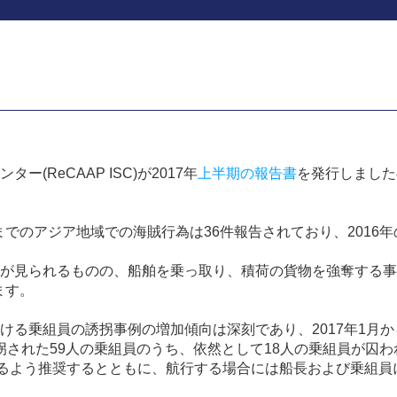
ンター
(ReCAAP ISC)
が
2017
年
上半期の報告書
を発行しました
までのアジア地域での海賊行為は
36
件報告されており、
2016
年
が見られるものの、船舶を乗っ取り、積荷の貨物を強奪する事
ます。
ける乗組員の誘拐事例の増加傾向は深刻であり、
2017
年
1
月か
拐された
59
人の乗組員のうち、依然として
18
人の乗組員が囚わ
るよう推奨するとともに、航行する場合には船長および乗組員