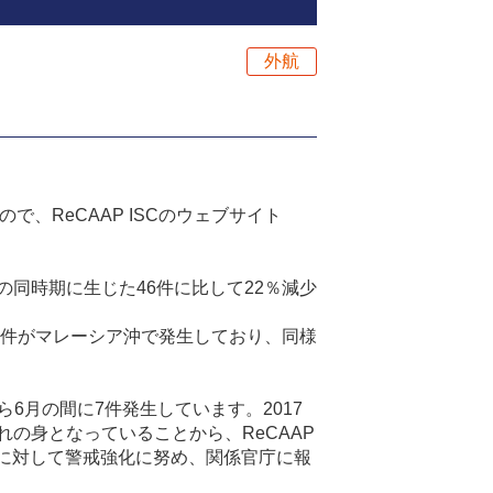
外航
ので、
ReCAAP ISC
のウェブサイト
の同時期に生じた
46
件に比して
22
％減少
件がマレーシア沖で発生しており、同様
ら
6
月の間に
7
件発生しています。
2017
れの身となっていることから、
ReCAAP
に対して警戒強化に努め、関係官庁に報