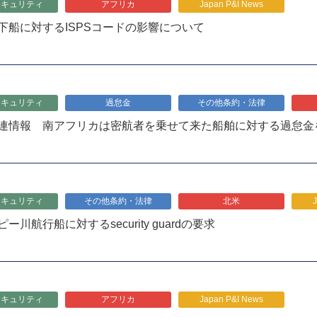
セキュリティ
アフリカ
Japan P&I News
下船に対するISPSコードの影響について
セキュリティ
過怠金
その他条約・法律
連情報 南アフリカは密航者を乗せて来た船舶に対する過怠金
セキュリティ
その他条約・法律
北米
ー川航行船に対するsecurity guardの要求
セキュリティ
アフリカ
Japan P&I News