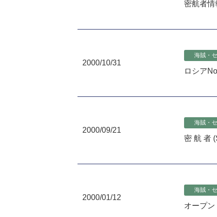
密航者情
海賊・
2000/10/31
ロシアNo
海賊・
2000/09/21
密 航 者 (
海賊・
2000/01/12
オープン