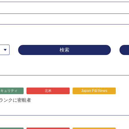
セキュリティ
北米
Japan P&I News
ランクに密航者