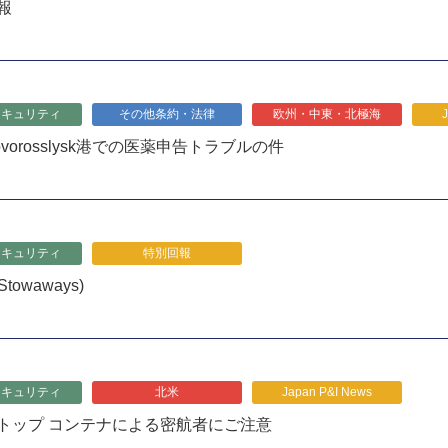
報
セキュリティ
その他条約・法律
欧州・中東・北極海
vorosslysk港での医薬申告トラブルの件
セキュリティ
特別回報
Stowaways)
セキュリティ
北米
Japan P&I News
トップ コンテナによる密航者にご注意