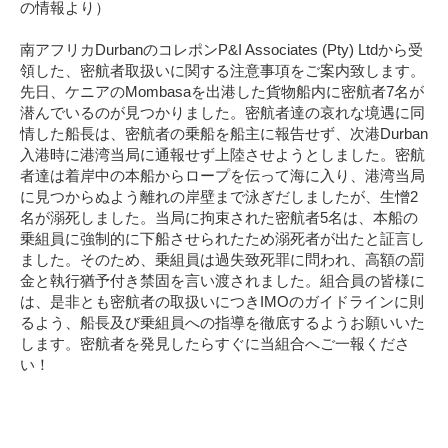
の情報より）
南アフリカDurbanのコレポンP&I Associates (Pty) Ltdから受
領した、密航者取扱いに関する注意事項をご案内致します。
先日、ケニアのMombasaを出港した貨物船内に密航者7名が
潜んでいるのが見つかりました。密航者達の哀れな境遇に同
情した船長は、密航者の乗船を船主に報告せず、次港Durban
入港時に港湾当局に通報せず上陸させようとしました。密航
者達は着岸中の本船からロープを伝って海に入り、港湾当局
に見つからぬよう離れの岸壁まで泳ぎだしましたが、生憎2
名が溺死しました。当局に拘束された密航者5名は、本船の
乗組員に強制的に下船させられたため溺死者が出たと証言し
ました。そのため、乗組員は過失致死罪に問われ、高額の罰
金と執行猶予付き禁固を言い渡されました。組合員の皆様に
は、是非とも密航者の取扱いにつきIMOのガイドラインに則
るよう、船長及び乗組員への指導を徹底するようお願いいた
します。密航者を発見したらすぐに当組合へご一報くださ
い！