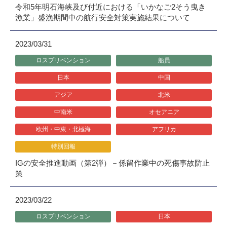
令和5年明石海峡及び付近における「いかなご2そう曳き
漁業」盛漁期間中の航行安全対策実施結果について
2023/03/31
ロスプリベンション
船員
日本
中国
アジア
北米
中南米
オセアニア
欧州・中東・北極海
アフリカ
特別回報
IGの安全推進動画（第2弾）－係留作業中の死傷事故防止
策
2023/03/22
ロスプリベンション
日本