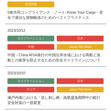
特別回報
5者共同コンプライアンス・ノート: Know Your Cargo－安
全で適法な貨物輸送のためのベストプラクティス
2023/10/12
ロスプリベンション
日本
中国
Japan P&I News
中国－China MSA発行の中国沿岸水域における商船と漁
船との衝突を防止するための安全ガイドラインについて
2023/10/10
ロスプリベンション
日本
アジア
Japan P&I News
瀬戸内海における「流し刺し網」漁業盛漁期間中の航行
安全対策の一部変更