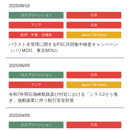
2025/08/18
ロスプリベンション
日本
アジア
北米
欧州・中東・北極海
Japan P&I News
バラスト水管理に関するPSC共同集中検査キャンペーン
（パリMOU、東京MOU）
2025/06/09
ロスプリベンション
日本
アジア
Japan P&I News
令和7年明石海峡航路及び付近における「シラス2そう曳
き」漁船操業に伴う航行安全対策
2025/04/09
ロスプリベンション
日本