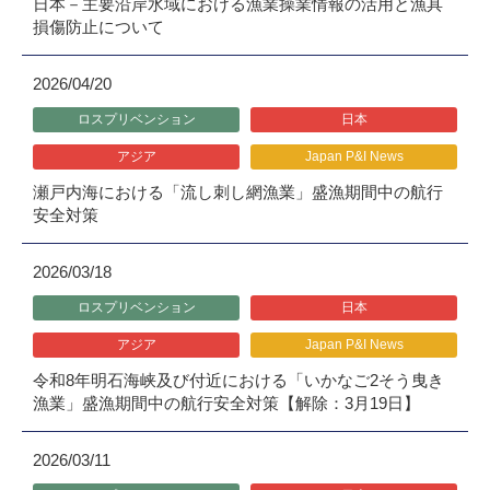
日本－主要沿岸水域における漁業操業情報の活用と漁具
損傷防止について
2026/04/20
ロスプリベンション
日本
アジア
Japan P&I News
瀬戸内海における「流し刺し網漁業」盛漁期間中の航行
安全対策
2026/03/18
ロスプリベンション
日本
アジア
Japan P&I News
令和8年明石海峡及び付近における「いかなご2そう曳き
漁業」盛漁期間中の航行安全対策【解除：3月19日】
2026/03/11