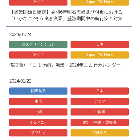
アジア
Japan P&I News
【操業開始日確定】令和6年明石海峡及び付近における
「いかなご2そう曳き漁業」盛漁期間中の航行安全対策
2024/01/24
ロスプリベンション
日本
アジア
Japan P&I News
備讃瀬戸「こませ網」漁業－2024年こませカレンダー
2024/01/22
国際制裁
日本
中国
アジア
北米
中南米
オセアニア
欧州・中東・北極海
アフリカ
保険契約