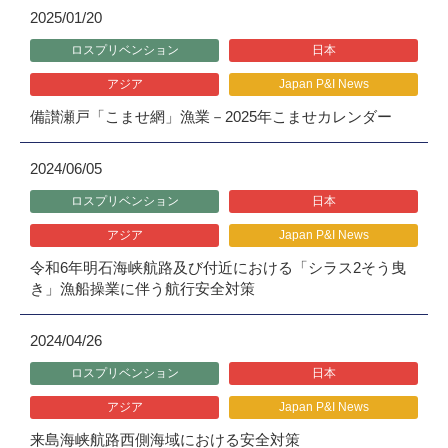
2025/01/20
ロスプリベンション
日本
アジア
Japan P&I News
備讃瀬戸「こませ網」漁業－2025年こませカレンダー
2024/06/05
ロスプリベンション
日本
アジア
Japan P&I News
令和6年明石海峡航路及び付近における「シラス2そう曳
き」漁船操業に伴う航行安全対策
2024/04/26
ロスプリベンション
日本
アジア
Japan P&I News
来島海峡航路西側海域における安全対策