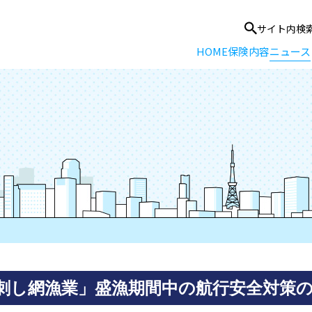
サイト内検
HOME
保険内容
ニュース
刺し網漁業」盛漁期間中の航行安全対策