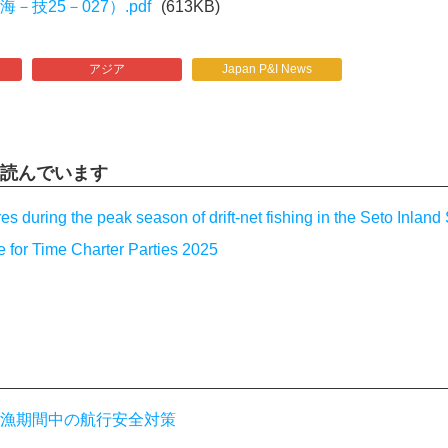
技25－027）.pdf
(613KB)
アジア
Japan P&I News
読んでいます
s during the peak season of drift-net fishing in the Seto Inland
for Time Charter Parties 2025
漁期間中の航行安全対策