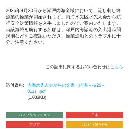
2026年4月20日から瀬戸内海全域において、流し刺し網
漁業の操業が開始されます。内海水先区水先人会から航
行安全対策情報を入手しましたのでご案内いたします。
当該海域を航行する船舶は、瀬戸内海諸港の入出港時間
規則などをご確認いただき、操業漁船とのトラブルに十
分ご注意ください。
この記事に関するお問い合わせは
こちら
内海水先人会からの文書（内海－技26－
011）.pdf
(1,033KB)
ロスプリベンション
日本
アジア
Japan P&I News