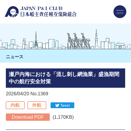
ニュース
瀬戸内海における「流し刺し網漁業」盛漁期間
中の航行安全対策
2026/04/20 No.1369
内航
外航
Tweet
Download PDF
(1,170KB)