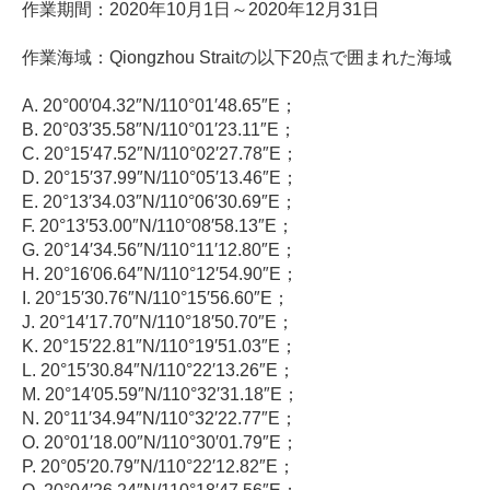
作業期間：2020年10月1日～2020年12月31日
作業海域：Qiongzhou Straitの以下20点で囲まれた海域
A. 20°00′04.32″N/110°01′48.65″E；
B. 20°03′35.58″N/110°01′23.11″E；
C. 20°15′47.52″N/110°02′27.78″E；
D. 20°15′37.99″N/110°05′13.46″E；
E. 20°13′34.03″N/110°06′30.69″E；
F. 20°13′53.00″N/110°08′58.13″E；
G. 20°14′34.56″N/110°11′12.80″E；
H. 20°16′06.64″N/110°12′54.90″E；
I. 20°15′30.76″N/110°15′56.60″E；
J. 20°14′17.70″N/110°18′50.70″E；
K. 20°15′22.81″N/110°19′51.03″E；
L. 20°15′30.84″N/110°22′13.26″E；
M. 20°14′05.59″N/110°32′31.18″E；
N. 20°11′34.94″N/110°32′22.77″E；
O. 20°01′18.00″N/110°30′01.79″E；
P. 20°05′20.79″N/110°22′12.82″E；