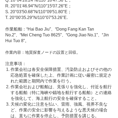
Q. 20°04′26.24″N/110°18′47.56″E；
R. 20°01′46.94″N/110°15′07.26″E；
S. 20°03′50.68″N/110°09′51.80″E；
T. 20°00′35.29″N/110°07′53.26″E.
作業船舶：“Hai Bao Jiu”、“Dong Fang Kan Tan
No.2”、“Mei Cheng Tuo 8625”、“Gong Jiao No.1”、“Jin
Hui Tuo 8”。
作業内容：地質探査ノードの設置と回収。
注意事項：
作業会社は各安全保障措置、汚染防止およびその他の
応急処置を確保した上、作業計画に従い厳密に規定さ
れた範囲と期間内で作業を行う。
作業会社および船舶は、見張りを強化し、付近を航行
する船舶（特に海峡や錨地を航行する船舶）との連絡
を強化して、海上航行の安全を確保すること。
天候の変化に注意を払い、雷雨、強風、視界不良な
ど、作業の安全に影響を与えるような悪天候の場合
は、直ちに作業を停止し、予防措置を講じる。