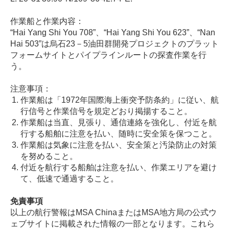
作業船と作業内容：
“Hai Yang Shi You 708”、“Hai Yang Shi You 623”、“Nan
Hai 503”は烏石23－5油田群開発プロジェクトのプラット
フォームサイトとパイプラインルートの探査作業を行
う。
注意事項：
作業船は「1972年国際海上衝突予防条約」に従い、航
行信号と作業信号を規定どおり掲揚すること。
作業船は当直、見張り、通信連絡を強化し、付近を航
行する船舶に注意を払い、随時に安全策を保つこと。
作業船は気象に注意を払い、安全策と汚染防止の対策
を努めること。
付近を航行する船舶は注意を払い、作業エリアを避け
て、低速で通過すること。
免責事項
以上の航行警報はMSA ChinaまたはMSA地方局の公式ウ
ェブサイトに掲載された情報の一部となります。これら