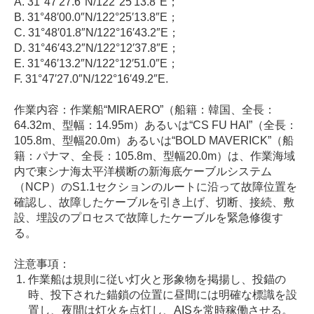
A. 31°47′27.6″N/122°25′13.8″E；
B. 31°48′00.0″N/122°25′13.8″E；
C. 31°48′01.8″N/122°16′43.2″E；
D. 31°46′43.2″N/122°12′37.8″E；
E. 31°46′13.2″N/122°12′51.0″E；
F. 31°47′27.0″N/122°16′49.2″E.
作業内容：作業船“MIRAERO”（船籍：韓国、全長：
64.32m、型幅：14.95m）あるいは“CS FU HAI”（全長：
105.8m、型幅20.0m）あるいは“BOLD MAVERICK”（船
籍：パナマ、全長：105.8m、型幅20.0m）は、作業海域
内で東シナ海太平洋横断の新海底ケーブルシステム
（NCP）のS1.1セクションのルートに沿って故障位置を
確認し、故障したケーブルを引き上げ、切断、接続、敷
設、埋設のプロセスで故障したケーブルを緊急修復す
る。
注意事項：
作業船は規則に従い灯火と形象物を掲揚し、投錨の
時、投下された錨鎖の位置に昼間には明確な標識を設
置し、夜間は灯火を点灯し、AISを常時稼働させる。