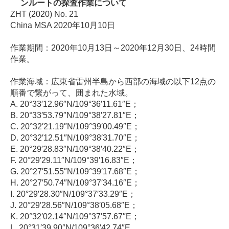
ンルートの探査作業について
ZHT (2020) No. 21
China MSA 2020年10月10日
作業期間：2020年10月13日～2020年12月30日、24時間
作業。
作業海域：広東省雷州半島から西部の海域の以下12点の
順番で繋がって、囲まれた水域。
A. 20°33′12.96″N/109°36′11.61″E；
B. 20°33′53.79″N/109°38′27.81″E；
C. 20°32′21.19″N/109°39′00.49″E；
D. 20°32′12.51″N/109°38′31.70″E；
E. 20°29′28.83″N/109°38′40.22″E；
F. 20°29′29.11″N/109°39′16.83″E；
G. 20°27′51.55″N/109°39′17.68″E；
H. 20°27′50.74″N/109°37′34.16″E；
I. 20°29′28.30″N/109°37′33.29″E；
J. 20°29′28.56″N/109°38′05.68″E；
K. 20°32′02.14″N/109°37′57.67″E；
L. 20°31′39.90″N/109°36′42.74″E.