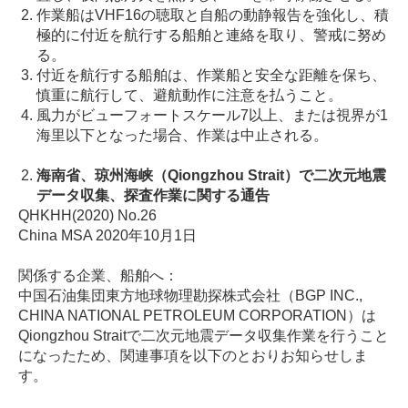
作業船はVHF16の聴取と自船の動静報告を強化し、積
極的に付近を航行する船舶と連絡を取り、警戒に努め
る。
付近を航行する船舶は、作業船と安全な距離を保ち、
慎重に航行して、避航動作に注意を払うこと。
風力がビューフォートスケール7以上、または視界が1
海里以下となった場合、作業は中止される。
海南省、琼州海峡（Qiongzhou Strait）で二次元地震
データ収集、探査作業に関する通告
QHKHH(2020) No.26
China MSA 2020年10月1日
関係する企業、船舶へ：
中国石油集団東方地球物理勘探株式会社（BGP INC.,
CHINA NATIONAL PETROLEUM CORPORATION）は
Qiongzhou Straitで二次元地震データ収集作業を行うこと
になったため、関連事項を以下のとおりお知らせしま
す。