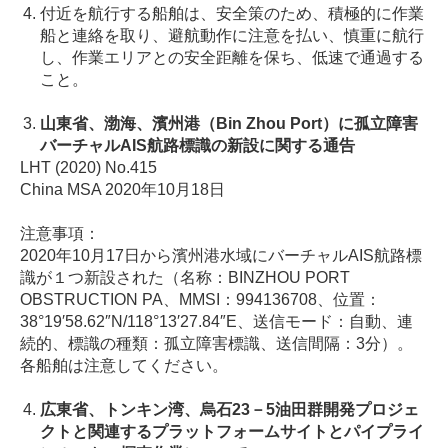
付近を航行する船舶は、安全策のため、積極的に作業
船と連絡を取り、避航動作に注意を払い、慎重に航行
し、作業エリアとの安全距離を保ち、低速で通過する
こと。
山東省、渤海、濱州港（Bin Zhou Port）に孤立障害
バーチャルAIS航路標識の新設に関する通告
LHT (2020) No.415
China MSA 2020年10月18日
注意事項：
2020年10月17日から濱州港水域にバーチャルAIS航路標
識が１つ新設された（名称：BINZHOU PORT
OBSTRUCTION PA、MMSI：994136708、位置：
38°19′58.62″N/118°13′27.84″E、送信モード：自動、連
続的、標識の種類：孤立障害標識、送信間隔：3分）。
各船舶は注意してください。
広東省、トンキン湾、烏石23－5油田群開発プロジェ
クトと関連するプラットフォームサイトとパイプライ