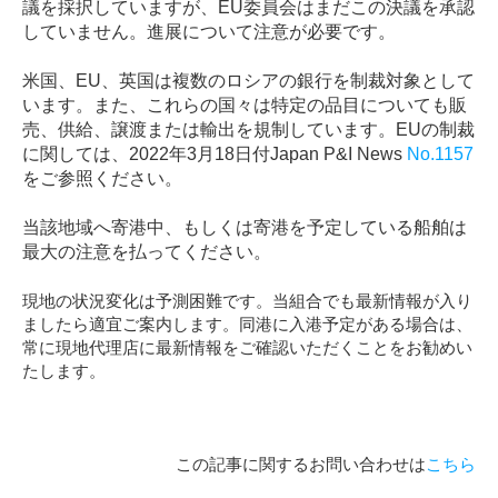
議を採択していますが、
EU
委員会はまだこの決議を承認
していません。進展について注意が必要です。
米国、
EU
、英国は複数のロシアの銀行を制裁対象として
います。また、これらの国々は特定の品目についても販
売、供給、譲渡または輸出を規制しています。
EU
の制裁
に関しては、
2022
年
3
月
18
日付
Japan P&I News
No.1157
をご参照ください。
当該地域へ寄港中、もしくは寄港を予定している船舶は
最大の注意を払ってください。
現地の状況変化は予測困難です。当組合でも最新情報が入り
ましたら適宜ご案内します。同港に入港予定がある場合は、
常に現地代理店に最新情報をご確認いただくことをお勧めい
たします。
この記事に関するお問い合わせは
こちら