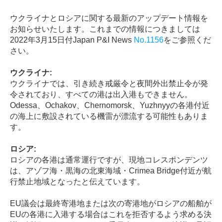
ウクライナとロシアに関する最新のアップデート情報を
お知らせいたします。これまでの情報につきましては
2022
年
3
月
15
日付
Japan P&I News
No.1156
をご参照くだ
さい。
ウクライナ:
ウクライナでは、引き続き戒厳令と夜間外出禁止令が発
令されており、すべての港は出入港もできません。
Odessa、Ochakov、Chernomorsk、Yuzhnyyの各港付近
の海上に敷設されている機雷が漂流する可能性もありま
す。
ロシア:
ロシアの各港は通常運行ですが、現地コレスポンデンツ
は、アゾフ海・黒海の北東海域・
Crimea Bridge
付近が航
行禁止地域となったと伝えています。
EU
議会は最終寄港地または次の寄港地がロシアの船舶が
EU
の各港に入港する場合はこれを拒否するよう求める決