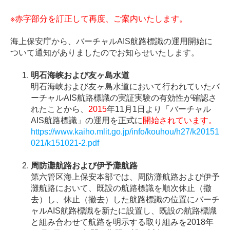
※赤字部分を訂正して再度、ご案内いたします。
海上保安庁から、バーチャルAIS航路標識の運用開始に
ついて通知がありましたのでお知らせいたします。
明石海峡および友ヶ島水道
明石海峡および友ヶ島水道において行われていたバ
ーチャルAIS航路標識の実証実験の有効性が確認さ
れたことから、
2015
年11月1日より「バーチャル
AIS航路標識」の運用を正式に
開始されています。
https://www.kaiho.mlit.go.jp/info/kouhou/h27/k20151
021/k151021-2.pdf
周防灘航路および伊予灘航路
第六管区海上保安本部では、周防灘航路および伊予
灘航路において、既設の航路標識を順次休止（撤
去）し、休止（撤去）した航路標識の位置にバーチ
ャルAIS航路標識を新たに設置し、既設の航路標識
と組み合わせて航路を明示する取り組みを2018年