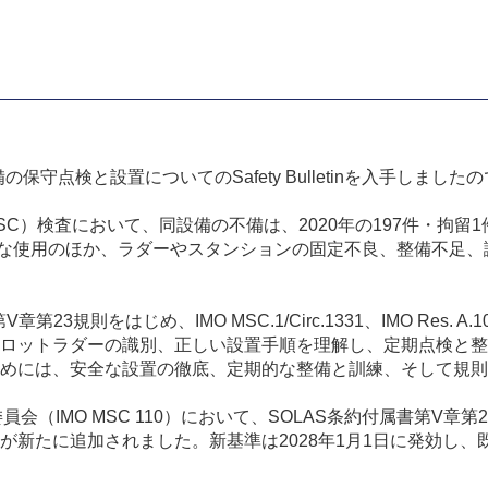
守点検と設置についてのSafety Bulletinを入手しまし
）検査において、同設備の不備は、2020年の197件・拘留1件か
な使用のほか、ラダーやスタンションの固定不良、整備不足、
則をはじめ、IMO MSC.1/Circ.1331、IMO Res. A.1045
ロットラダーの識別、正しい設置手順を理解し、定期点検と整
めには、安全な設置の徹底、定期的な整備と訓練、そして規則
委員会（IMO MSC 110）において、SOLAS条約付属書第V
新たに追加されました。新基準は2028年1月1日に発効し、既