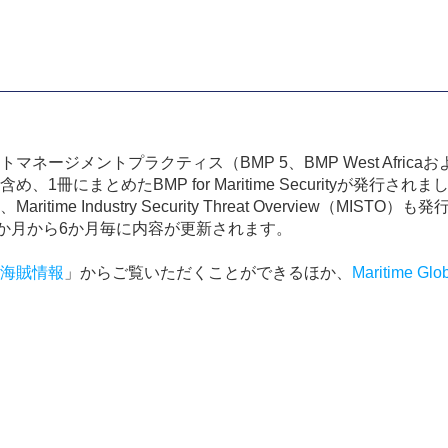
トマネージメントプラクティス（
BMP 5
、
BMP West Africa
お
含め、
1
冊にまとめた
BMP for Maritime Security
が発行されま
、
Maritime Industry Security Threat Overview
（
MISTO
）も発
か月から
6
か月毎に内容が更新されます。
海賊情報
」からご覧いただくことができるほか、
Maritime Glo