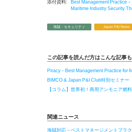
Best Management Practice－M
Maritime Industry Securit
海賊・セキュリティ
Japan P&I News
この記事を読んだ方は
こんな記事も
Piracy－Best Management Practice for Ma
BIMCO & Japan P&I Club特別セ
【コラム】世界初！商用アンモニア燃料
関連ニュース
海賊対応－ベストマネージメントプラク