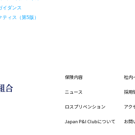
ガイダンス
クティス（第5版）
保険内容
社内
ニュース
採用
ロスプリベンション
アク
Japan P&I Clubについて
お問