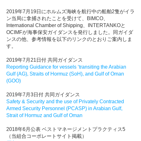
2019
年
7
月
19
日にホルムズ海峡を航行中の船舶
2
隻がイラ
ン当局に拿捕されたことを受けて、
BIMCO
、
International Chamber of Shipping
、
INTERTANKO
と
OCIMF
が海事保安ガイダンスを発行しました。同ガイダ
ンスの他、参考情報を以下のリンクのとおりご案内しま
す。
2019
年
7
月
21
日付 共同ガイダンス
Reporting Guidance for vessels ‘transiting the Arabian
Gulf (AG), Straits of Hormuz (SoH), and Gulf of Oman
(GOO)
2019年7月3日付 共同ガイダンス
Safety & Security and the use of Privately Contracted
Armed Security Personnel (PCASP) in Arabian Gulf,
Strait of Hormuz and Gulf of Oman
2018
年
6
月公表 ベストマネージメントプラクティス
5
（当組合コーポレートサイト掲載）