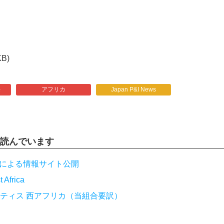
KB)
海
アフリカ
Japan P&I News
読んでいます
IGによる情報サイト公開
 Africa
ティス 西アフリカ（当組合要訳）