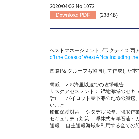
2020/04/02 No.1072
Download PDF
(238KB)
ベストマネージメントプラクティス 西
off the Coast of West Africa including th
国際
P&I
グループも協同して作成した本
脅威：
200
海里以遠での攻撃報告
リスクアセスメント： 錨地海域のセキ
計画： パイロット乗下船のための減速
いこと
船舶保護対策： シタデル管理、瀬取作
セキュリティ対策： 浮体式海洋石油・
通報： 自主通報海域を利用する全ての