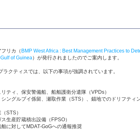
アフリカ（
BMP West Africa : Best Management Practices to Det
e Gulf of Guinea
）が発行されましたのでご案内します。
プラクティスでは、以下の事項が強調されています。
ュリティ、保安警備船、船舶護衛分遣隊（
VPDs
）
、シングルブイ係留、瀬取作業（
STS
）、錨地でのドリフティ
業（
STS
）
ガス生産貯蔵積出設備（
FPSO
）
船舶に対して
MDAT-GoG
への通報推奨