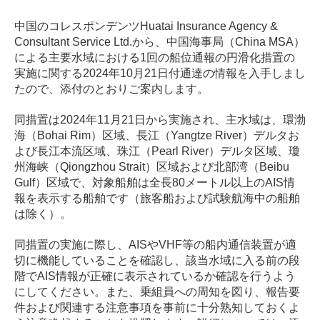
中国のコレスポンデンツHuatai Insurance Agency &
Consultant Service Ltd.から、中国海事局（China MSA）
による主要水域における1回の船位通報の円滑化措置の
実施に関する2024年10月21日付通達の情報を入手しまし
たので、添付のとおりご案内します。
同措置は2024年11月21日から実施され、主水域は、環渤
海（Bohai Rim）区域、長江（Yangtze River）デルタお
よび長江本流区域、珠江（Pearl River）デルタ区域、瓊
州海峡（Qiongzhou Strait）区域および北部湾（Beibu
Gulf）区域で、対象船舶は全長80メートル以上のAIS情
報を表示する船舶です（旅客船および試験航海中の船舶
は除く）。
同措置の実施に際し、AISやVHF等の船内通信装置が適
切に機能していることを確認し、該当水域に入る前の段
階でAIS情報が正確に表示されているか確認を行うよう
にしてください。また、乗組員への周知を図り、報告要
件および関連する注意事項を事前に十分熟知しておくよ