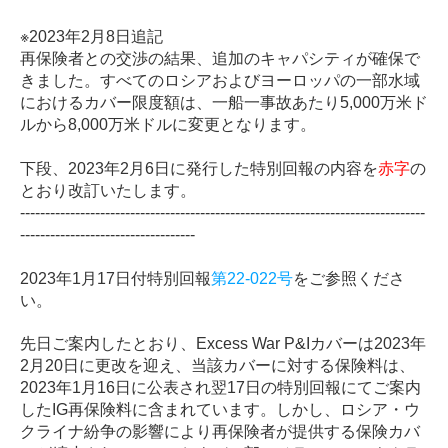
※
2023
年
2
月
8
日追記
再保険者との交渉の結果、追加のキャパシティが確保で
きました。すべてのロシアおよびヨーロッパの一部水域
におけるカバー限度額は、一船一事故あたり5,000万米ド
ルから8,000万米ドルに変更となります。
下段、2023年2月6日に発行した特別回報の内容を
赤字
の
とおり改訂いたします。
---------------------------------------------------------------------------------
-----------------------------------
2023年1月17日付特別回報
第
22-022
号
をご参照くださ
い。
先日ご案内したとおり、Excess War P&Iカバーは2023年
2月20日に更改を迎え、当該カバーに対する保険料は、
2023年1月16日に公表され翌17日の特別回報にてご案内
したIG再保険料に含まれています。しかし、ロシア・ウ
クライナ紛争の影響により再保険者が提供する保険カバ