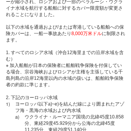
ーが縮小され、ロシアおよび一部のベラルーシ・ウクラ
イナ水域を航行する船舶に対するカバー限度額が変更さ
れることになりました。
以下の水域を通過および/または寄港している船舶への保
険カバーは、一船一事故あたり
8,000万米ドル
に制限され
ます。
1. すべてのロシア水域（沖合12海里までの沿岸水域を含
む）
※ 加入船舶が日本の保険者に船舶戦争保険を付保してい
る場合、宗谷海峡およびロシアが主権を主張している千
島列島の沿岸12海里以内の水域の扱いは、船舶戦争保険
者の約款に準じます。
2. 下記のヨーロッパ水域
ヨーロッパ以下a)~e)を結んだ線により囲まれたアゾ
フ海・黒海の水域および内水域
ウクライナ・ルーマニア国境の北緯45度10.858
分、東経29度45.929分から公海の北緯45度
11.235分、東経29度51.140分