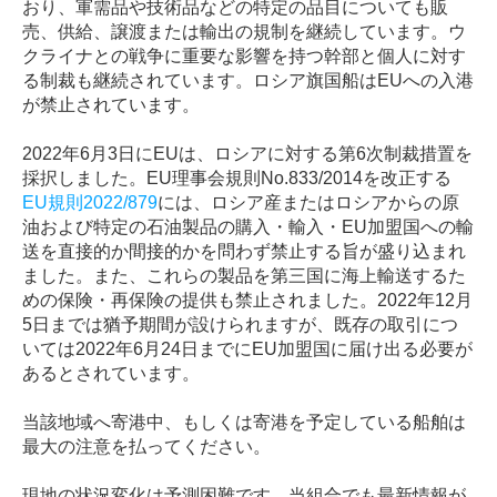
おり、軍需品や技術品などの特定の品目についても販
売、供給、譲渡または輸出の規制を継続しています。ウ
クライナとの戦争に重要な影響を持つ幹部と個人に対す
る制裁も継続されています。ロシア旗国船はEUへの入港
が禁止されています。
2022年6月3日にEUは、ロシアに対する第6次制裁措置を
採択しました。EU理事会規則No.833/2014を改正する
EU規則2022/879
には、ロシア産またはロシアからの原
油および特定の石油製品の購入・輸入・EU加盟国への輸
送を直接的か間接的かを問わず禁止する旨が盛り込まれ
ました。また、これらの製品を第三国に海上輸送するた
めの保険・再保険の提供も禁止されました。2022年12月
5日までは猶予期間が設けられますが、既存の取引につ
いては2022年6月24日までにEU加盟国に届け出る必要が
あるとされています。
当該地域へ寄港中、もしくは寄港を予定している船舶は
最大の注意を払ってください。
現地の状況変化は予測困難です。当組合でも最新情報が