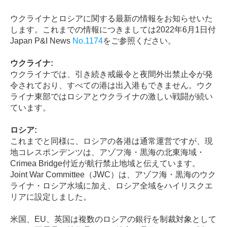
ウクライナとロシアに関する最新の情報をお知らせいた
します。これまでの情報につきましては
2022
年
6
月
1
日付
Japan P&I News
No.1174
をご参照ください。
ウクライナ:
ウクライナでは、引き続き戒厳令と夜間外出禁止令が発
令されており、すべての港は出入港もできません。ウク
ライナ東部ではロシアとウクライナの激しい戦闘が続い
ています。
ロシア:
これまでと同様に、ロシアの各港は通常運営ですが、現
地コレスポンデンツは、アゾフ海・黒海の北東海域・
Crimea Bridge付近が航行禁止地域と伝えています。
Joint War Committee（JWC）は、アゾフ海・黒海のウク
ライナ・ロシア水域に加え、ロシア全域をハイリスクエ
リアに設定しました。
米国、EU、英国は複数のロシアの銀行を制裁対象として