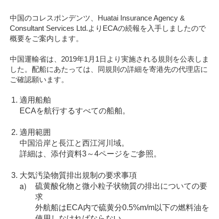
中国のコレスポンデンツ、Huatai Insurance Agency &
Consultant Services Ltd.よりECAの続報を入手しましたので
概要をご案内します。
中国運輸省は、2019年1月1日より実施される規則を公表しま
した。配船にあたっては、同規則の詳細を寄港先の代理店に
ご確認願います。
適用船舶
ECAを航行するすべての船舶。
適用範囲
中国沿岸と長江と西江河川域。
詳細は、添付資料3～4ページをご参照。
大気汚染物質排出規制の要求事項
硫黄酸化物と微小粒子状物質の排出についての要
求
外航船はECA内で硫黄分0.5%m/m以下の燃料油を
使用しなければならない。