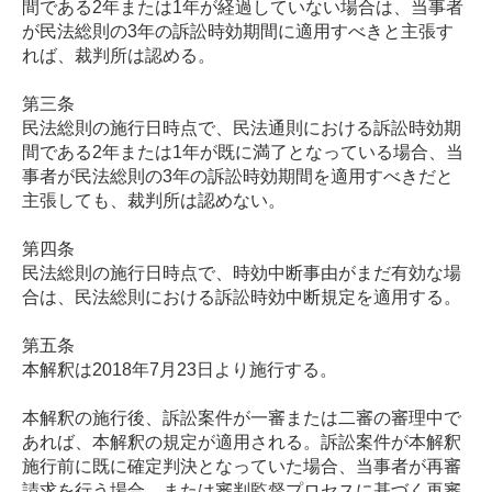
間である
2
年または
1
年が経過していない場合は、当事者
が民法総則の
3
年の訴訟時効期間に適用すべきと主張す
れば、裁判所は認める。
第三条
民法総則の施行日時点で、民法通則における訴訟時効期
間である2年または1年が既に満了となっている場合、当
事者が民法総則の3年の訴訟時効期間を適用すべきだと
主張しても、裁判所は認めない。
第四条
民法総則の施行日時点で、時効中断事由がまだ有効な場
合は、民法総則における訴訟時効中断規定を適用する。
第五条
本解釈は2018年7月23日より施行する。
本解釈の施行後、訴訟案件が一審または二審の審理中で
あれば、本解釈の規定が適用される。訴訟案件が本解釈
施行前に既に確定判決となっていた場合、当事者が再審
請求を行う場合、または審判監督プロセスに基づく再審