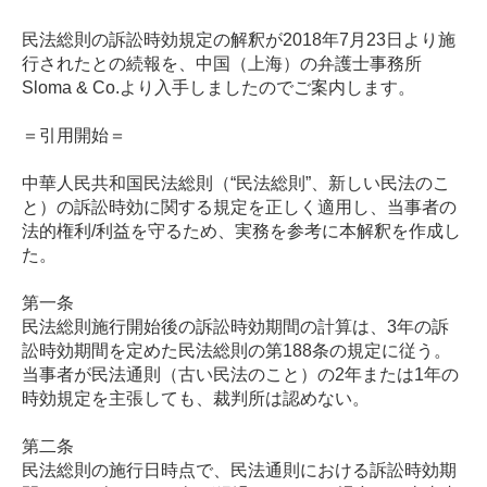
民法総則の訴訟時効規定の解釈が2018年7月23日より施
行されたとの続報を、中国（上海）の弁護士事務所
Sloma & Co.より入手しましたのでご案内します。
＝引用開始＝
中華人民共和国民法総則（“民法総則”、新しい民法のこ
と）の訴訟時効に関する規定を正しく適用し、当事者の
法的権利/利益を守るため、実務を参考に本解釈を作成し
た。
第一条
民法総則施行開始後の訴訟時効期間の計算は、
3
年の訴
訟時効期間を定めた民法総則の第
188
条の規定に従う。
当事者が民法通則（古い民法のこと）の
2
年または
1
年の
時効規定を主張しても、裁判所は認めない。
第二条
民法総則の施行日時点で、民法通則における訴訟時効期