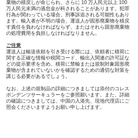
棄物の積戻しが命じられ、さらに
10
万人民元以上
100
万人民元未満の過怠金が科されることがあります。犯罪
行為が関わっている場合、刑事訴追される可能性もあり
ます。輸入者が不明の場合、運送人が固形廃棄物を積戻
す責任を負わなければならず、またはそれら固形廃棄物
の処理費用を負担しなければなりません。
ご注意
運送人は輸送依頼を引き受ける際には、依頼者に積荷に
関する正確な情報や税関コード、輸出入関連の許可証な
どの提示要求を含め、積荷に禁輸または規制対象固形廃
棄物が含まれていないかを確認するための適切な対策を
講じる必要があるでしょう。
なお、上述の規制品の詳細につきましては添付のコレス
ポンデンツサーキュラーをご参照願います。また、詳細
の確認につきましては、中国の入港先、現地代理店にご
照会くださいますようお願い申し上げます。