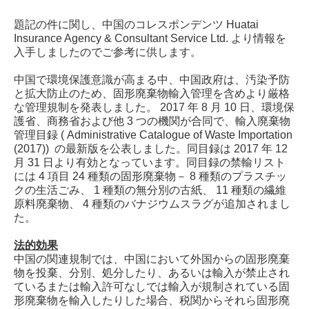
題記の件に関し、中国のコレスポンデンツ
Huatai
Insurance Agency & Consultant Service Ltd.
より情報を
入手しましたのでご参考に供します。
中国で環境保護意識が高まる中、中国政府は、汚染予防
と拡大防止のため、固形廃棄物輸入管理を含めより厳格
な管理規制を発表しました。
2017
年
8
月
10
日、環境保
護省、商務省および他
3
つの機関が合同で、輸入廃棄物
管理目録 (
Administrative Catalogue of Waste Importation
(2017))
の最新版を公表しました。同目録は
2017
年
12
月
31
日より有効となっています。同目録の禁輸リスト
には
4
項目
24
種類の固形廃棄物－
8
種類のプラスチッ
クの生活ごみ、
1
種類の無分別の古紙、
11
種類の繊維
原料廃棄物、
4
種類のバナジウムスラグが追加されまし
た。
法的効果
中国の関連規制では、中国において外国からの固形廃棄
物を投棄、分別、処分したり、あるいは輸入が禁止され
ているまたは輸入許可なしでは輸入が規制されている固
形廃棄物を輸入したりした場合、税関からそれら固形廃