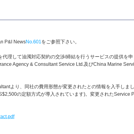
P&I News
No.601
をご参照下さい。
」を代理して油濁対応契約の交渉/締結を行うサービスの提供を
Agency & Consultant Service Ltd.及びChina Marine Se
ncy & Consultantより、同社の費用形態が変更されたとの情報を
0の定額方式が導入されています)。変更されたService Profile及
act.pdf