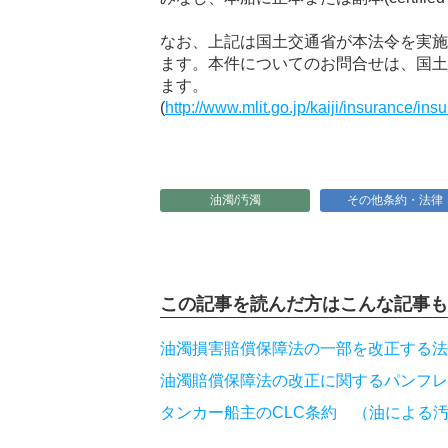
なお、上記は国土交通省が本法令を実施
ます。本件についてのお問合せは、国土
ます。
(
http://www.mlit.go.jp/kaiji/insurance/in
油濁/汚濁
その他条約・法律
この記事を読んだ方は
こんな記事も
油濁損害賠償保障法の一部を改正する法
油濁賠償保障法の改正に関するパンフレ
タンカー船主のCLC条約 （油による