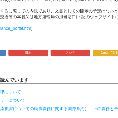
するに際しての内規であり、文書としての開示の予定はないと
交通省の本省又は地方運輸局の担当窓口(下記のウェブサイト
surance_portal.htm
)
日本
アジア
Japan P&I 
読んでいます
律について
ットについて
汚染損害についての民事責任に関する国際条約） 上の責任と