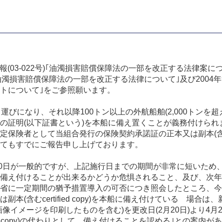
報(03-022号)｢油濁損害賠償保障法の一部を改正する法律案に
)｢油濁損害賠償保障法の一部を改正する法律について｣及び2004年9月1日付
トについて｣をご参照願います。
運びになり、それ以降100トン以上の外航船舶(2,000トンを
の証明(以下証書という)を本船に備え置くことが義務付けら
険者として当組合発行の保険契約承諾証の正本又は副本(含むcert
てもすでにご報告申し上げております。
月20日が一般的ですが、上記施行日までの期間が非常に短いた
備え付けることが出来るかどうか危惧されること、及び、次年
省に一定期間の猶予措置導入の可否につき照会したところ、今
本(含むcertified copy)を本船に備え付けている 場
イメージを印刷したものを含む)を更改日(2月20日)より4月2
fied copy)の代わりとして 備え付けることを認める｣との案