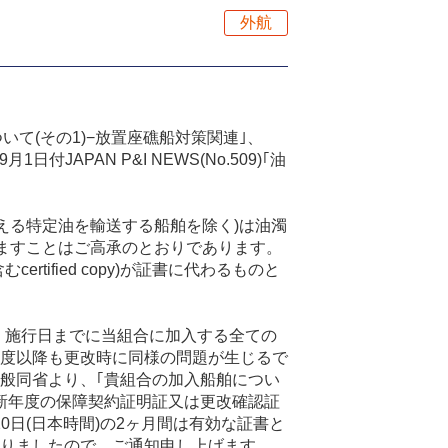
外航
ついて(その1)−放置座礁船対策関連｣、
JAPAN P&I NEWS(No.509)｢油
超える特定油を輸送する船舶を除く)は油濁
れますことはご高承のとおりであります。
ified copy)が証書に代わるものと
め、施行日までに当組合に加入する全ての
度以降も更改時に同様の問題が生じるで
般同省より、｢貴組合の加入船舶につい
合は、新年度の保障契約証明証又は更改確認証
0日(日本時間)の2ヶ月間は有効な証書と
内がありましたので、ご通知申し上げます。