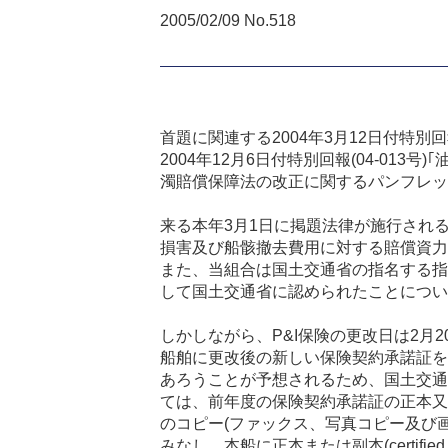
2005/02/09 No.518
首題に関連する2004年3月12日付特別回
2004年12月6日付特別回報(04-013号
濁賠償保障法の改正に関するパンフレッ
来る本年3月1日に掲題法律が施行される
損害及び船骸撤去費用に対する賠償資力
また、当組合は国土交通省の指名する指定保
して国土交通省に認められたことについ
しかしながら、P&I保険の更改日は2
船舶に更改後の新しい保険契約承諾証を
あろうことが予想されるため、国土交通
ては、前年度の保険契約承諾証の正本又は副
のコピー(ファックス、写真コピー及び画像
みなし、本船に正本または副本(certi