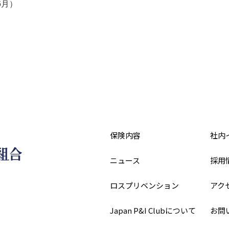
6月）
保険内容
社内
ニュース
採用
ロスプリベンション
アク
Japan P&I Clubについて
お問