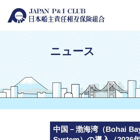
ニュース
中国－渤海湾（Bohai B
System）の導入（202