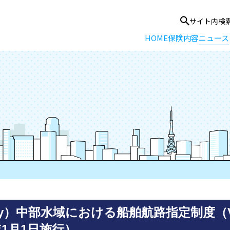
サイト内検
HOME
保険内容
ニュース
ay）中部水域における船舶航路指定制度（Vess
6年1月1日施行）