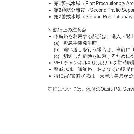
第1警戒水域（First Precautionary Ar
第2通航分離帯（Second Traffic Separ
第2警戒水域（Second Precautionary
3. 航行上の注意点
本航路を利用する船舶は、進入・退出時
緊急事態発生時
追い越しを行う場合は、事前にTi
切迫した危険を回避するためにやむ
VHFチャンネル09および16を常時
警戒水域、通航路、およびその境界
特に第2警戒水域は、天津海事局が公
詳細については、添付のOasis P&I Ser