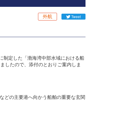
外航
Tweet
SA）が新たに制定した「渤海湾中部水域における船
関する情報を入手しましたので、添付のとおりご案内しま
甸などの主要港へ向かう船舶の重要な玄関