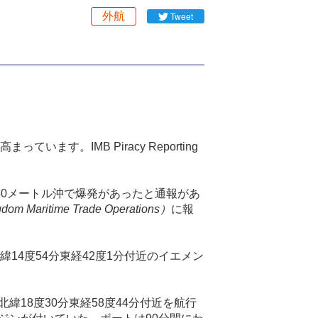
外航
Tweet
。IMB Piracy Reporting
50
メートル沖で爆発があったと通報があ
gdom Maritime Trade Operations
）
に報
緯
14
度
54
分東経
42
度
1
分付近のイエメン
北緯
18
度
30
分東経
58
度
44
分付近を航行