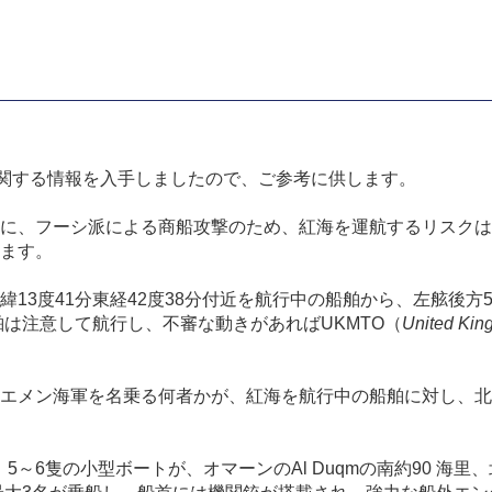
treから掲題に関する情報を入手しましたので、ご参考に供します。
フーシ派による商船攻撃のため、紅海を運航するリスクは高まっています
します。
緯
13
度
41
分東経
42
度
38
分付近を航行中の船舶から、左舷後方
舶は注意して航行し、不審な動きがあれば
UKMTO
（
United Kin
エメン海軍を名乗る何者かが、紅海を航行中の船舶に対し、北
、
5
～
6
隻の小型ボートが、オマーンの
Al Duqm
の南約
90
海里、