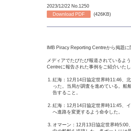
2023/12/22 No.1250
Download PDF
(426KB)
IMB Piracy Reporting Cen
メディアでたびたび報道されているように、
Centreに報告された事例をご紹介いた
紅海：
12
月
14
日協定世界時
11:46
、北
った。当局が調査を進めている。船
告すること。
紅海：
12
月
14
日協定世界時
11:45
、イ
へ進路を変更するよう命令した。
オマーン：
12
月
13
日協定世界時
5:00