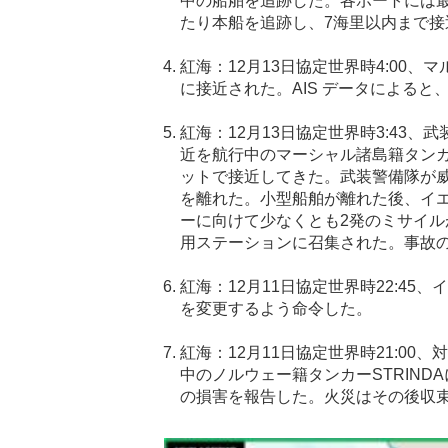
中の船舶を追跡した。各ボートには
たり本船を追跡し、
7
海里以内まで接
紅海：
12
月
13
日協定世界時
4:00
、マ
に接近された。
AIS
データによると
紅海：
12
月
13
日協定世界時
3:43
、武
近を航行中のマーシャル諸島籍タン
ットで接近してきた。武装警備隊が
を離れた。小型船舶が離れた後、イ
ーに向けて少なくとも
2
発のミサイル
用ステーションに召集された。事故
紅海：
12
月
11
日協定世界時
22:45
、イ
を変更するよう命令した。
紅海：
12
月
11
日協定世界時
21:00
、対
中のノルウェー籍タンカー
STRINDA
の損害を報告した。火災はその後収