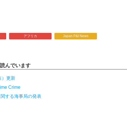
海
アフリカ
Japan P&I News
読んでいます
在）更新
ime Crime
に関する海事局の発表