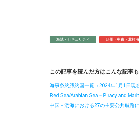
海賊・セキュリティ
欧州・中東・北極
この記事を読んだ方は
こんな記事も
海事条約締約国一覧（2024年1月1日現
Red Sea/Arabian Sea－Piracy and Marit
中国－渤海における27の主要公共航路