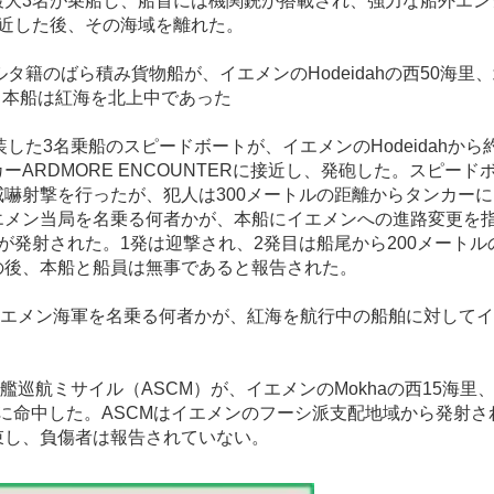
最大
3
名が乗船し、船首には機関銃が搭載され、強力な船外エン
近した後、その海域を離れた。
ルタ籍のばら積み貨物船が、イエメンの
Hodeidah
の西
50
海里、
、本船は紅海を北上中であった
装した
3
名乗船のスピードボートが、イエメンの
Hodeidah
から
カー
ARDMORE ENCOUNTER
に接近し、発砲した。スピード
威嚇射撃を行ったが、犯人は
300
メートルの距離からタンカーに
エメン当局を名乗る何者かが、本船にイエメンへの進路変更を
が発射された。
1
発は迎撃され、
2
発目は船尾から
200
メートル
の後、本船と船員は無事であると報告された。
エメン海軍を名乗る何者かが、紅海を航行中の船舶に対してイ
艦巡航ミサイル（
ASCM
）が、イエメンの
Mokha
の西
15
海里
に命中した。
ASCM
はイエメンのフーシ派支配地域から発射さ
束し、負傷者は報告されていない。