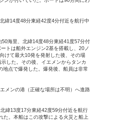
ジンが付いていた。ボートは
90
分間にわ
北緯
14
度
48
分東経
42
度
4
分付近を航行中
約
50
海里、北緯
14
度
48
分東経
41
度
57
分付
ボートは船外エンジン
2
基を搭載し、
20
ノ
向けて最大
10
発を発射した後、その場
指示した。その後、イエメンからタンカ
の地点で爆発した。爆発後、船員は非常
エメンの港（正確な場所は不明）へ進路
、北緯
13
度
17
分東経
42
度
59
分付近を航行
れた。本船はこの攻撃による火災と船上