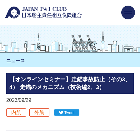
ニュース
【オンラインセミナー】走錨事故防止（その3、
4） 走錨のメカニズム（技術編2、3）
2023/09/29
内航
外航
Tweet