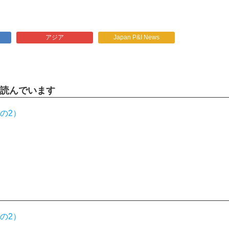
アジア
Japan P&I News
読んでいます
の2）
の2）