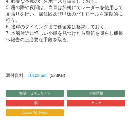
4. 必要な本数の消火ホースを設置しておく。
5. 霧の際や夜間は、当直は船橋にてレーダーを使用して
見張りを行い、居住区及び甲板のパトロールを定期的に
行う。
6. 接岸のタイミングまで係留索は格納しておく。
7. 本船付近に怪しい小船を見つけたら警笛を鳴らし船長
へ報告の上必要な手段を取る。
10109.pdf
(533KB)
海賊・セキュリティ
事例情報
中国
アジア
Japan P&I News