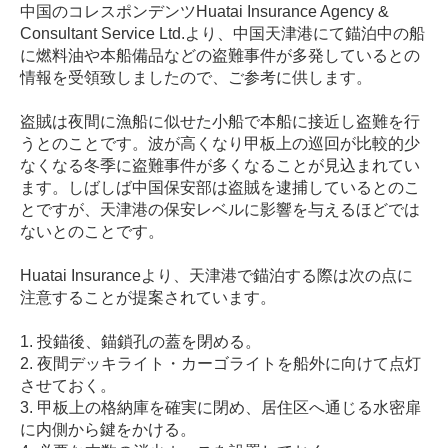
中国のコレスポンデンツHuatai Insurance Agency &
Consultant Service Ltd.より、中国天津港にて錨泊中の船
に燃料油や本船備品などの盗難事件が多発しているとの
情報を受領致しましたので、ご参考に供します。
盗賊は夜間に漁船に似せた小船で本船に接近し盗難を行
うとのことです。波が高くなり甲板上の巡回が比較的少
なくなる冬季に盗難事件が多くなることが見込まれてい
ます。しばしば中国保安部は盗賊を逮捕しているとのこ
とですが、天津港の保安レベルに影響を与えるほどでは
ないとのことです。
Huatai Insuranceより、天津港で錨泊する際は次の点に
注意することが提案されています。
1. 投錨後、錨鎖孔の蓋を閉める。
2. 夜間デッキライト・カーゴライトを船外に向けて点灯
させておく。
3. 甲板上の格納庫を確実に閉め、居住区へ通じる水密扉
に内側から鍵をかける。