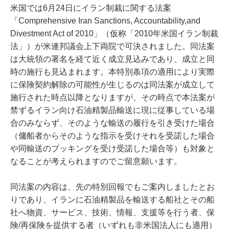
米国では6月24日にイラン制裁に関する法案
「Comprehensive Iran Sanctions, Accountability,and
Divestment Act of 2010」（仮称「2010年米国イラン制裁
法」）が米連邦議会上下両院で可決されました。同法案
は大統領の署名を経て近く成立見込みであり、成立と同
時の施行も見込まれます。本特別条項の適用により実際
に保険契約解除の可能性が生じるのは同法案が成立して
施行された時点以降となりますが、その時点で本法案が
禁ずるイラン向け石油精製品輸送に現に従事している場
合のみならず、そのような輸送の履行を引き受けた場合
（傭船者からそのような指示を受けそれを受諾した場合
や同輸送のブッキングを受け受諾した場合等）も対象と
なることが考えられますのでご留意願います。
同法案の内容は、先の特別回報でもご案内しましたとお
りであり、イランに石油精製品を輸送する船社とその船
社へ物資、サービス、技術、情報、支援等を行う者、保
険/再保険を提供する者（いずれも非米国法人にも適用）