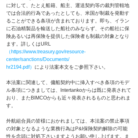
に対して、たとえ船籍、船主、運送契約等の裁判管轄地
では合法的行為であったとしても、米国が制裁を発動す
ることができる条項が含まれております。即ち、イラン
に石油精製品を輸送した船社のみならず、その船社に保
険あるいは再保険を提供した保険者も制裁の対象となり
ます。詳しくはURL
（https://www.treasury.gov/resource-
center/sanctions/Documents/
hr2194.pdf）
により法案本文をご参照下さい。
本法案に関連して、傭船契約中に挿入すべき条項のモデ
ル条項につきましては、Intertankoからは既に発表されて
おり、またBIMCOからも近々発表されるものと思われま
す。
外航組合員の皆様におかれましては、本法案の禁止事項
の対象となるような業務行為はP&I保険契約解除の可能
性を念頭に対処下さいますようお願い申し上げます。ま