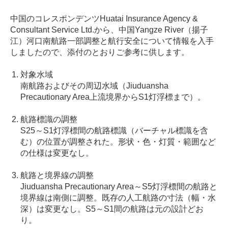
中国のコレスポンデンツ
Huatai Insurance Agency &
Consultant Service Ltd.
から、中国
Yangze River
（揚子
江）河口南航路一部調整と航行安全について情報を入手
しましたので、添付のとおりご参考に供します。
対象水域
南航路およびその周辺水域（
Jiuduansha
Precautionary Area
上流境界から
S1
灯浮標まで）。
航路標識の調整
S25
～
S1
灯浮標間の航路標識（バーチャル標識を含
む）の位置が調整された。形状・色・灯質・範囲など
の仕様は変更なし。
航路と境界線の調整
Jiuduansha Precautionary Area
～
S5
灯浮標間の航路と
境界線は南側に調整。既存の人工航路の寸法（幅・水
深）は変更なし。
S5
～
S1
間の航路は元の設計どお
り。