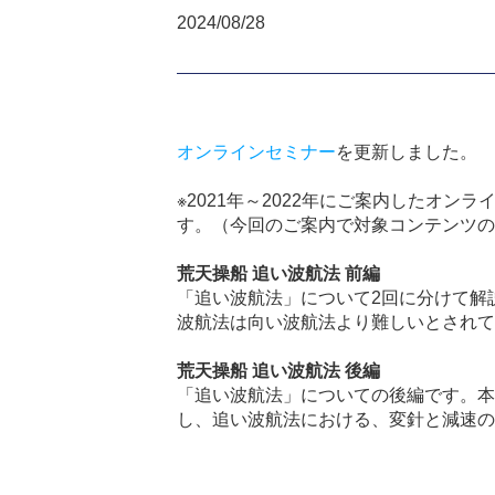
2024/08/28
オンラインセミナー
を更新しました。
※2021年～2022年にご案内したオ
す。（今回のご案内で対象コンテンツの
荒天操船 追い波航法 前編
「追い波航法」について
2
回に分けて解
波航法は向い波航法より難しいとされて
荒天操船 追い波航法 後編
「追い波航法」についての後編です。本
し、追い波航法における、変針と減速の