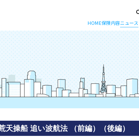
HOME
保険内容
ニュース
天操船 追い波航法 （前編）（後編）