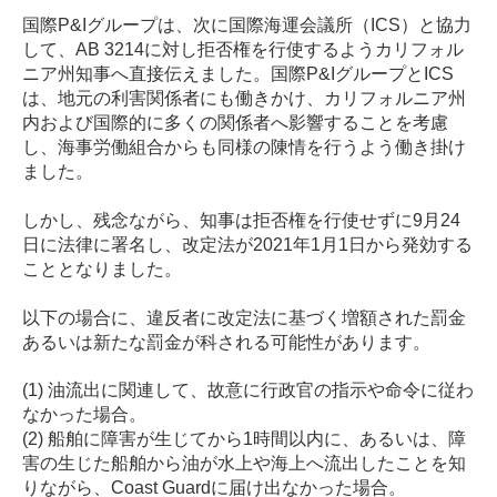
国際
P&I
グループは、次に国際海運会議所（
ICS
）と協力
して、
AB 3214
に対し拒否権を行使するようカリフォル
ニア州知事へ直接伝えました。国際
P&I
グループと
ICS
は、地元の利害関係者にも働きかけ、カリフォルニア州
内および国際的に多くの関係者へ影響することを考慮
し、海事労働組合からも同様の陳情を行うよう働き掛け
ました。
しかし、残念ながら、知事は拒否権を行使せずに
9
月
24
日に法律に署名し、改定法が
2021
年
1
月
1
日から発効する
こととなりました。
以下の場合に、違反者に改定法に基づく増額された罰金
あるいは新たな罰金が科される可能性があります。
(1) 油流出に関連して、故意に行政官の指示や命令に従わ
なかった場合。
(2) 船舶に障害が生じてから1時間以内に、あるいは、障
害の生じた船舶から油が水上や海上へ流出したことを知
りながら、Coast Guardに届け出なかった場合。