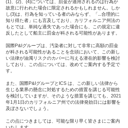
(1)
、
(2)
、
(4)
については、罰金が適用されるのは行為が
故意に行われた場合に限定されるかもしれません。しか
し
(3)
は、行為を知っている者のみならず、「
...
合理的に
知り得た者」にも言及しており、カリフォルニア州法の
もとでは、単純な過失であった場合にも、この規定に違
反したとして船主に罰金が科される可能性があります。
国際
P&I
グループは、汚染者に対して非常に高額の罰金
が科される可能性があることを念頭において、この新し
い法律が油濁リスクのカバーに与える潜在的影響を検討
しており、この点については、改めてご案内する予定で
す。
また、国際
P&I
グループと
ICS
は、この新しい法律から
生じる業界の懸念に対処するための措置を講じる可能性
を検討していますが、そのような措置を講じても、
2021
年
1
月
1
日のカリフォルニア州での法律発効日には影響を
及ぼさないでしょう。
この点につきましては、可能な限り早く皆さまにご案内
いたします。