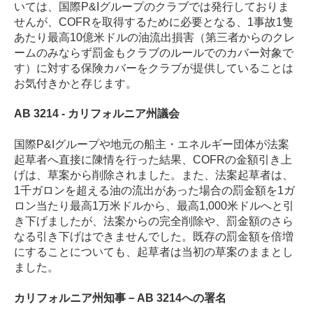
いては、国際
P&I
グループのクラブでは発行しておりま
せんが、
COFR
を取得するために必要となる、
1
事故
1
隻
あたり最高
10
億米ドルの油流出損害（第三者からのクレ
ームのみならず罰金もクラブのルールでのカバー対象で
す）に対する保険カバーをクラブが提供していることは
お気付きかと存じます。
AB 3214 -
カリフォルニア州議会
国際
P&I
グループや地元の船主・エネルギー団体が法案
起草者へ直接に陳情を行った結果、
COFR
の金額引き上
げは、草案から削除されました。また、法案起草者は、
1
千ガロンを超える油の流出があった場合の罰金額を
1
ガ
ロン当たり最高
1
万米ドルから、最高1,000米ドルへと引
き下げましたが、法案からの完全削除や、罰金額のさら
なる引き下げはできませんでした。既存の罰金額を倍増
にすることについても、起草者は当初の草案のままとし
ました。
カリフォルニア州知事－
AB 3214
への署名