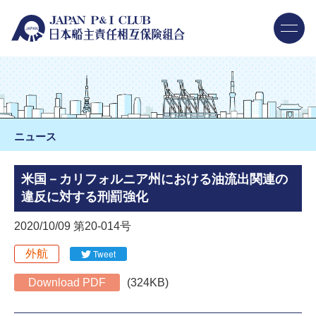
ニュース
米国－カリフォルニア州における油流出関連の
違反に対する刑罰強化
2020/10/09 第20-014号
外航
Tweet
Download PDF
(324KB)