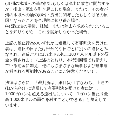
(3) 州の水域への油の排出もしくは流出に故意に関与する
か、排出・流出を引き起こした場合。または、その者が
州の水域への油の排出・流出に関与したもしくはその原
因となったことを合理的に知り得た場合。
(4) 流出油の清掃、軽減、または除去を求められているこ
とを知りながら、これを開始しなかった場合。
上記の禁止行為のいずれかに違反して有罪判決を受けた
者は、違反の日または部分的な日ごとに別々の違反とみ
なされ、違反ごとに
1
万米ドル以上
100
万米ドル以下の罰
金を科されます（上述のとおり、本特別回報でお伝えし
ている罰金に加え、他にもさまざまな民事および刑事罰
が科される可能性があることにご注意ください）。
法律はさらに、「裁判所は、細目
(a)
〔すなわち、上述の
(1)
から
(4)
〕に違反して有罪判決を受けた者に対し、
1,000
ガロンを超える流出油について、
1
ガロン当たり最
高 1,000米ドルの罰金を科すことができる」と規定して
います。