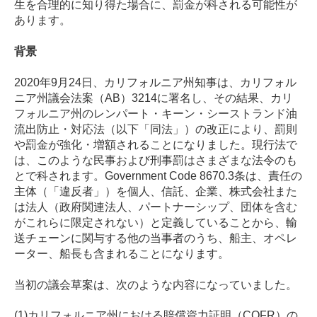
生を合理的に知り得た場合に、罰金が科される可能性が
あります。
背景
2020
年
9
月
24
日、カリフォルニア州知事は、カリフォル
ニア州議会法案（
AB
）
3214
に署名し、その結果、カリ
フォルニア州のレンパート・キーン・シーストランド油
流出防止・対応法（以下「同法」）の改正により、罰則
や罰金が強化・増額されることになりました。現行法で
は、このような民事および刑事罰はさまざまな法令のも
とで科されます。
Government Code 8670.3
条は、責任の
主体（「違反者」）を個人、信託、企業、株式会社また
は法人（政府関連法人、パートナーシップ、団体を含む
がこれらに限定されない）と定義していることから、輸
送チェーンに関与する他の当事者のうち、船主、オペレ
ーター、船長も含まれることになります。
当初の議会草案は、次のような内容になっていました。
(1)カリフォルニア州における賠償資力証明（COFR）の