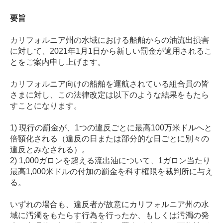
要旨
カリフォルニア州の水域における船舶からの油流出損害
に対して、
2021
年
1
月
1
日から新しい罰金が適用されるこ
とをご案内申し上げます。
カリフォルニア向けの船舶を運航されている組合員の皆
さまに対し、この法律改定は以下のような結果をもたら
すことになります。
1) 現行の罰金が、
1
つの違反ごとに最高
100
万米ドルへと
倍額化される（違反の日または部分的な日ごとに別々の
違反とみなされる）。
2)
1,000
ガロンを超える流出油について、
1
ガロン当たり
最高
1,000
米ドルの付加の罰金を科す権限を裁判所に与え
る。
いずれの場合も、違反者が故意にカリフォルニア州の水
域に汚濁をもたらす行為を行ったか、もしくは汚濁の発