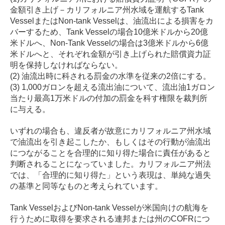
金額引き上げ－カリフォルニア州水域を運航するTank
VesselまたはNon-tank Vesselは、油流出による損害をカ
バーするため、Tank Vesselの場合10億米ドルから20億
米ドルへ、Non-Tank Vesselの場合は3億米ドルから6億
米ドルへと、それぞれ金額が引き上げられた賠償資力証
明を保持しなければならない。
(2) 油流出時に科される罰金の水準を従来の2倍にする。
(3) 1,000ガロンを超える流出油について、流出油1ガロン
当たり最高1万米ドルの付加の罰金を科す権限を裁判所
に与える。
いずれの場合も、違反者が故意にカリフォルニア州水域
で油流出を引き起こしたか、もしくはその行動が油流出
につながることを合理的に知り得た場合に責任があると
判断されることになっていました。カリフォルニア州法
では、「合理的に知り得た」という表現は、単純な過失
の基準と同等なものと考えられています。
Tank Vessel
および
Non-tank Vessel
が米国向けの航海を
行うために取得を要求される連邦または州の
COFR
につ