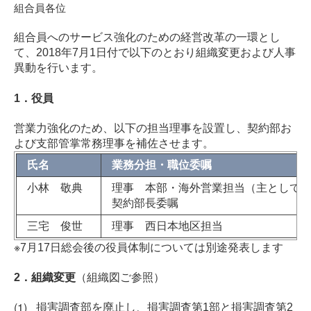
組合員各位
組合員へのサービス強化のための経営改革の一環とし
て、
2018
年7月
1
日付で以下のとおり組織変更および人事
異動を行います。
1．役員
営業力強化のため、以下の担当理事を設置し、契約部お
よび支部管掌常務理事を補佐させます。
氏名
業務分担・職位委嘱
小林 敬典
理事 本部・海外営業担当（主として
契約部長委嘱
三宅 俊世
理事 西日本地区担当
※7月17日総会後の役員体制については別途発表します
2．組織変更
（組織図ご参照）
損害調査部を廃止し、損害調査第
1
部と損害調査第
2