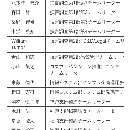
八木澤 恵介
損害調査第1部第1チームリーダー
森田 哲
損害調査第1部第2チームリーダー
築野 智裕
損害調査第1部第3チームリーダー
中浜 裕介
損害調査第1部第4チームリーダー
William
損害調査第2部FD&D/Legalチームリ
Turner
青山 和徳
損害調査第2部品質管理チームリーダ
小山 英之
ロスプリベンション推進部コンディシ
チームリーダー
齋藤 佳代
情報システム部インフラ企画運用チー
野田 憲司
情報システム部システム開発保守チー
岡林 慎二郎
神戸支部契約チームリーダー
木村 信二
神戸支部損害調査チームリーダー
堂坂 澄人
福岡支部契約チームリーダー