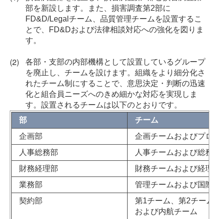
部を新設します。また、損害調査第
2
部に
FD&D/Legal
チーム、品質管理チームを設置するこ
とで、
FD&D
および法律相談対応への強化を図りま
す。
各部・支部の内部機構として設置しているグループ
を廃止し、チームを設けます。組織をより細分化さ
れたチーム制にすることで、意思決定・判断の迅速
化と組合員ニーズへのきめ細かな対応を実現しま
す。設置されるチームは以下のとおりです。
部
チーム
企画部
企画チームおよびプロ
人事総務部
人事チームおよび総務
財務経理部
財務チームおよび経理
業務部
管理チームおよび国際
契約部
第1チーム、第2チーム
および内航チーム