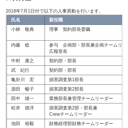
2018年7月1日付で以下の人事異動を行います。
氏名
新役職
小林 敬典
理事 契約部長委嘱
内藤 稔
参与 企画部・部長兼企画チームリー
広報室長
中村 康之
契約部・部長
武 紀行
契約部・部長
亀卦川 宏
損害調査第1部長
源田 暢子
損害調査第2部長
田中 雄一
業務部長兼管理チームリーダー
松井 徳洋
損害調査第2部・部長兼
Crewチームリーダー
池田 裕毅
財務経理部財務チームリーダー