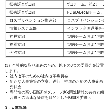
損害調査第1部
第1チーム、第2チーム
損害調査第2部
FD&D/Legalチーム
ロスプリベンション推進部
ロスプリベンションチ
情報システム部
インフラ企画運用チー
神戸支部
契約チームおよび損害
福岡支部
契約チームおよび損害
今治支部
契約チームおよび損害
(3）全社的な取り組みのため、以下の
3
つの委員会を設置
します。
社内改革のための社内改革委員会
新たな人事施策の立案、遂行、推進のための人事企画
委員会
専門性の高い国際
P&I
グループ
(IG)
関連情報の共有と組
合員への迅速な提供を目的とした
IG
関連委員会
3．人事異動