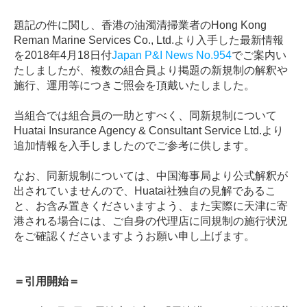
題記の件に関し、香港の油濁清掃業者のHong Kong
Reman Marine Services Co., Ltd.より入手した最新情報
を2018年4月18日付
Japan P&I News No.954
でご案内い
たしましたが、複数の組合員より掲題の新規制の解釈や
施行、運用等につきご照会を頂戴いたしました。
当組合では組合員の一助とすべく、同新規制について
Huatai Insurance Agency & Consultant Service Ltd.より
追加情報を入手しましたのでご参考に供します。
なお、同新規制については、中国海事局より公式解釈が
出されていませんので、Huatai社独自の見解であるこ
と、お含み置きくださいますよう、また実際に天津に寄
港される場合には、ご自身の代理店に同規制の施行状況
をご確認くださいますようお願い申し上げます。
＝引用開始＝