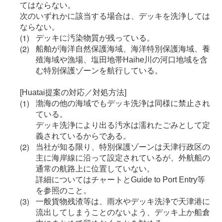
てはならない。
次のいずれかに該当する場合は、デッキを洗浄しては
ならない。
デッキに汚染物質が残っている。
船舶が海洋自然保護海域、海洋特別保護海域、養
殖海域や漁場、塩田地帯Haihe川の河口地域を含
む特別保護ゾーンを航行している。
[Huatai提案の対応／対処方法]
渤海の他の海域でもデッキ洗浄は同様に禁止され
ている。
デッキ洗浄により出る汚水は濡れたごみとして定
義されているからである。
当社が知る限り、特別保護ゾーンは天津行政区の
主に海岸線に沿って設定されているが、外航船の
通常の航路上に位置していない。
詳細についてはチャートとGuide to Port Entry等
を参照のこと。
一般貨物残渣等は、雨水やデッキ洗浄で天津港に
流出してしまうことのないよう、デッキ上か船倉