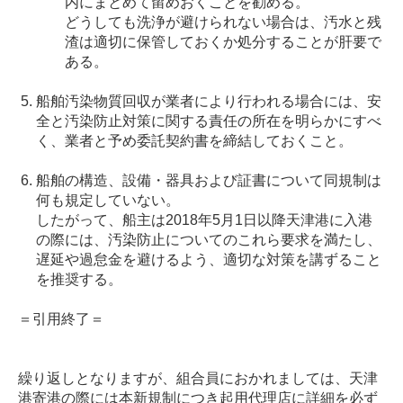
内にまとめて留めおくことを勧める。
どうしても洗浄が避けられない場合は、汚水と残
渣は適切に保管しておくか処分することが肝要で
ある。
船舶汚染物質回収が業者により行われる場合には、安
全と汚染防止対策に関する責任の所在を明らかにすべ
く、業者と予め委託契約書を締結しておくこと。
船舶の構造、設備・器具および証書について同規制は
何も規定していない。
したがって、船主は2018年5月1日以降天津港に入港
の際には、汚染防止についてのこれら要求を満たし、
遅延や過怠金を避けるよう、適切な対策を講ずること
を推奨する。
＝引用終了＝
繰り返しとなりますが、組合員におかれましては、天津
港寄港の際には本新規制につき起用代理店に詳細を必ず