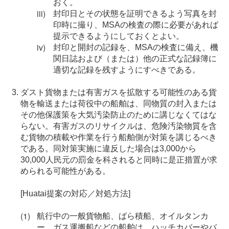
おく。
封印日とその状態を証明できるよう写真を封
印時に撮り、MSAの検査の際に必要があれば
提示できるようにしておくとよい。
封印と開封の記録を、MSAの検査に備え、機
関日誌および（または）他の正式な記録簿に
適切な記録を残すようにすべきである。
ダスト貨物または有害ガスを拡散する可能性のある貨
物を輸送または荷役中の船舶は、同物質の封入または
その他保護策を大気汚染防止のために講じなくてはな
らない。有害ガスのリサイクルは、危険汚染物質を含
む貨物の積載や作業を行う船舶側が対策を講じるべき
である。同対策実施に違反した場合は3,000から
30,000人民元の罰金を科されると同時に是正措置が求
められる可能性がある。
[Huatai提案の対応／対処方法]
航行中の一般貨物船、ばら積船、オイルタンカ
ー、ガス運搬船などの船舶は、ハッチカバーやバ