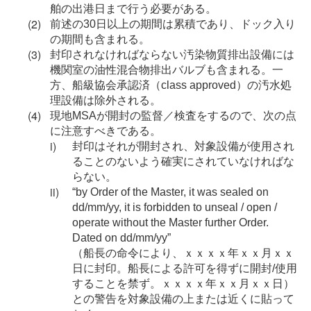
舶の出港日まで行う必要がある。
前述の30日以上の期間は累積であり、ドック入り
の期間も含まれる。
封印されなければならない汚染物質排出設備には
機関室の油性混合物排出バルブも含まれる。一
方、船級協会承認済（class approved）の汚水処
理設備は除外される。
現地MSAが開封の監督／検査をするので、次の点
に注意すべきである。
封印はそれが開封され、対象設備が使用され
ることのないよう確実にされていなければな
らない。
“by Order of the Master, it was sealed on
dd/mm/yy, it is forbidden to unseal / open /
operate without the Master further Order.
Dated on dd/mm/yy”
（船長の命令により、ｘｘｘｘ年ｘｘ月ｘｘ
日に封印。船長による許可を得ずに開封/使用
することを禁ず。ｘｘｘｘ年ｘｘ月ｘｘ日）
との警告を対象設備の上または近くに貼って