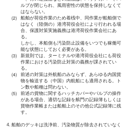
ルブが閉じられ、風雨密性の状態を保持しなくて
はならない。
船舶が荷役作業のため着桟中、同作業が船舶側で
はなく（陸側の）港湾荷役会社により行われる場
合、保護対策実施義務は港湾荷役作業会社にあ
る。
しかし、本船側も汚染防止設備をいつでも稼働可
能な状態にしておく必要がある。
新規則では、ターミナルや港湾荷役会社にも荷役
作業における汚染防止対策の義務が課されてい
る。
前述の対策は外航船のみならず、あらゆる内国貨
物を輸送する（中国）内航船にも適用される。ト
ン数や船種は問わない。
前述の貨物に関するハッチカバーやバルブの操作
がある場合、適切な記録を舷門の記録簿もしくは
貨物作業帳または船舶上のその他公式記録簿に残
す。
船舶のデッキは洗浄前、汚染物質が除去されていなく