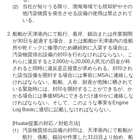
当社が知りうる限り、渤海海域でも焼却炉やその
他汚染物質を発生させる設備の使用は禁止されて
いる。
船舶が天津港内にて航行、着岸、錨泊または作業期間
が30日を超過する場合、または船舶が天津港内の造船
所や乾ドックに修理のため継続的に入渠する場合は、
汚染物質排出設備の封印を行わなければならない。こ
れらに違反すると2,000から20,000人民元の罰金が科
されると同時に違反是正措置が求められる。封印され
た該当設備を開封する場合には事前にMSAに連絡しな
ければならない。船舶、人命、財産が危険に晒されて
いる緊急時には、封印を開封することができるが、か
かる場合には事後MSAにできるだけ速やかに連絡しな
ければならない。そして、このような事実をEngine
Log Bookに適切に記載しなければならない。
[Huatai提案の対応／対処方法]
汚染物質排出設備の封印は、天津港内にて船舶が
航行、係船、錨泊や作業した31日目より始め、船