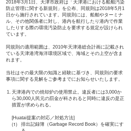
2018年3月1日、天津市政府は「天津港における船舶汚染
防止管理に関する新規則」を公布、同規則は2018年5月1
日から施行されています。同規則には、船舶やターミナ
ル、その他関係者に対し、港内を航行したり港内で作業
したりする際の環境汚染防止を要求する規定が設けられ
ています。
同規則の適用範囲は、2010年天津港総合計画に記載され
ている天津港湾海洋環境区域で、海域とその上空が含ま
れます。
当社はその最大限の知識と経験に基づき、同規則の要求
事項に関する見解をご参考までにお知らせいたします。
天津港内での焼却炉の使用禁止。違反者には3,000か
ら30,000人民元の罰金が科されると同時に違反の是正
措置が求められる。
[Huatai提案の対応／対処方法]
排出記録簿（Garbage Record Book）を確実にす
る。