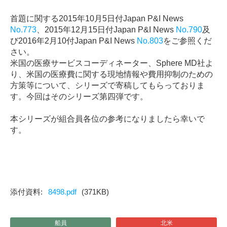
首題に関する
2015
年
10
月
5
日付
Japan P&I News
No.773
、
2015
年
12
月
15
日付
Japan P&I News
No.790
及
び
2016
年
2
月
10
付
Japan P&I News
No.803
をご参照くだ
さい。
米国の医療サービスコーディネーター、
Sphere MD
社よ
り、米国の医療費に関する現地情報や費用抑制のための
方策等について、シリーズで寄稿してもらっておりま
す。今回はそのシリーズ第四弾です。
本シリーズが組合員各位の参考になりましたら幸いで
す。
8498.pdf
(371KB)
船員
北米