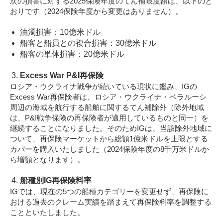
次の損害に対する2025保険年度のてん補限度額は、以下のと
おりです（2024保険年度から変更はありません）。
油濁損害：10億米ドル
船客と船員との複合損害：30億米ドル
船客の単体損害：20億米ドル
Excess War P&I再保険
ロシア・ウクライナ戦争が続いている現状に鑑み、IGの
Excess War再保険者は、ロシア・ウクライナ・ベラルーシ
周辺の海域を航行する船舶に関するてん補除外（除外地域
は、P&I戦争保険の再保険者が適用しているものと同一）を
継続することになりました。そのためIGは、当該除外地域に
ついて、再保険マーケットから総額1億米ドルを上限とする
カバーを購入いたしました（2024保険年度の8千万米ドルか
ら増額となります）。
船種別IG再保険料率
IGでは、現在の5つの船種カテゴリーを変更せず、再保険に
おける過去のクレーム実績を踏まえて再保険料率を調整する
ことといたしました。