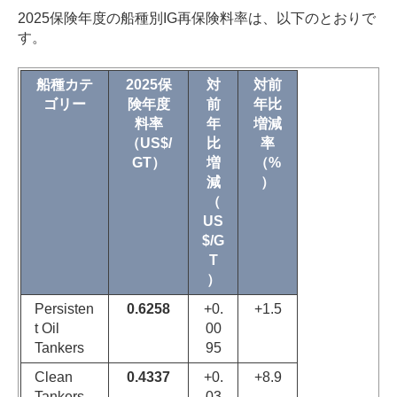
2025保険年度の船種別IG再保険料率は、以下のとおりで
す。
船種カテ
2025保
対
対前
ゴリー
険年度
前
年比
料率
年
増減
（US$/
比
率
GT）
増
（%
減
）
（
US
$/G
T
）
Persisten
0.6258
+0.
+1.5
t Oil
00
Tankers
95
Clean
0.4337
+0.
+8.9
Tankers
03