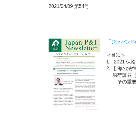
2021/04/09 第54号
「
ジャパンP
＜目次＞
1. 2021
2. 【 海の法
船荷証券（B
－その重要