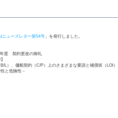
&Iニューズレター第54号
」を発行しました。
 保険年度 契約更改の御礼
律】
/L）、傭船契約（C/P）上のさまざまな要請と補償状（LOI）
性と危険性－