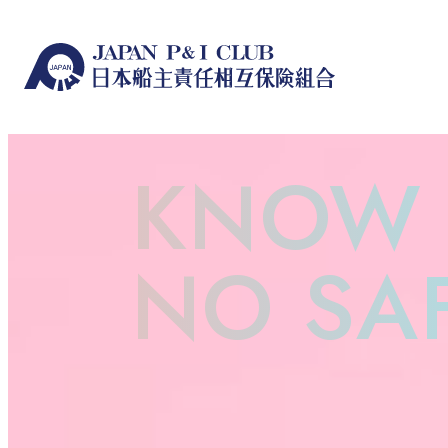
KNOW 
NO SA